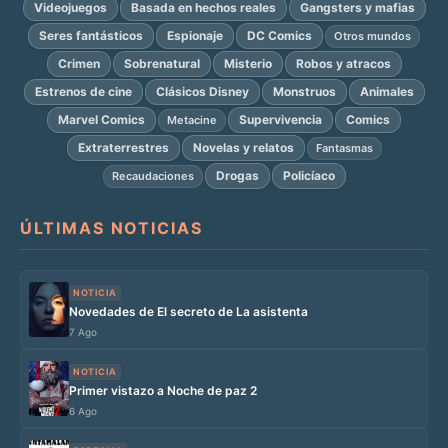
Videojuegos
Basada en hechos reales
Gangsters y mafias
Seres fantásticos
Espionaje
DC Comics
Otros mundos
Crimen
Sobrenatural
Misterio
Robos y atracos
Estrenos de cine
Clásicos Disney
Monstruos
Animales
Marvel Comics
Supervivencia
Comics
Metacine
Extraterrestres
Novelas y relatos
Fantasmas
Drogas
Policíaco
Recaudaciones
ÚLTIMAS NOTICIAS
NOTICIA
Novedades de El secreto de La asistenta
7 Ago
NOTICIA
Primer vistazo a Noche de paz 2
6 Ago