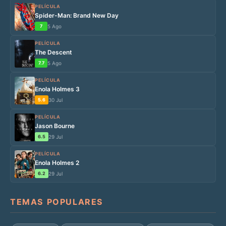
PELÍCULA
Spider-Man: Brand New Day
7
5 Ago
PELÍCULA
The Descent
7.7
5 Ago
PELÍCULA
Enola Holmes 3
5.6
30 Jul
PELÍCULA
Jason Bourne
6.5
29 Jul
PELÍCULA
Enola Holmes 2
6.2
29 Jul
TEMAS POPULARES