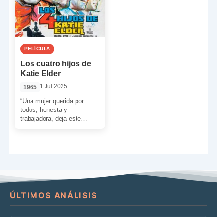
PELÍCULA
Los cuatro hijos de
Katie Elder
1 Jul 2025
1965
“Una mujer querida por
todos, honesta y
trabajadora, deja este
mundo un poco mejor de lo
que era por haber […]
ÚLTIMOS ANÁLISIS