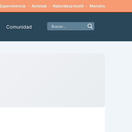
·
·
·
·
Supervivencia
Amistad
Naturaleza hostil
Monstruos
Alpinism
Comunidad