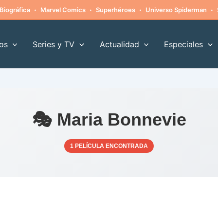
·
·
·
·
Biográfica
Marvel Comics
Superhéroes
Universo Spiderman
os
Series y TV
Actualidad
Especiales
🎭 Maria Bonnevie
1 PELÍCULA ENCONTRADA