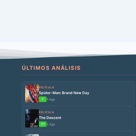
ÚLTIMOS ANÁLISIS
PELÍCULA
Spider-Man: Brand New Day
7
5 Ago
PELÍCULA
The Descent
7.7
5 Ago