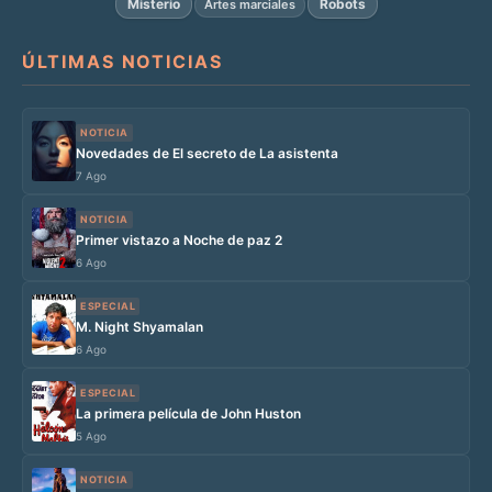
Misterio
Robots
Artes marciales
ÚLTIMAS NOTICIAS
NOTICIA
Novedades de El secreto de La asistenta
7 Ago
NOTICIA
Primer vistazo a Noche de paz 2
6 Ago
ESPECIAL
M. Night Shyamalan
6 Ago
ESPECIAL
La primera película de John Huston
5 Ago
NOTICIA