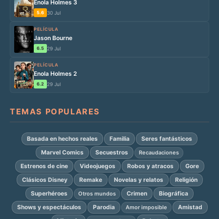
Enola Holmes 3
5.6
30 Jul
PELÍCULA
Jason Bourne
6.5
29 Jul
PELÍCULA
Enola Holmes 2
6.2
29 Jul
TEMAS POPULARES
Basada en hechos reales
Familia
Seres fantásticos
Marvel Comics
Secuestros
Recaudaciones
Estrenos de cine
Videojuegos
Robos y atracos
Gore
Clásicos Disney
Remake
Novelas y relatos
Religión
Superhéroes
Crimen
Biográfica
Otros mundos
Shows y espectáculos
Parodia
Amistad
Amor imposible