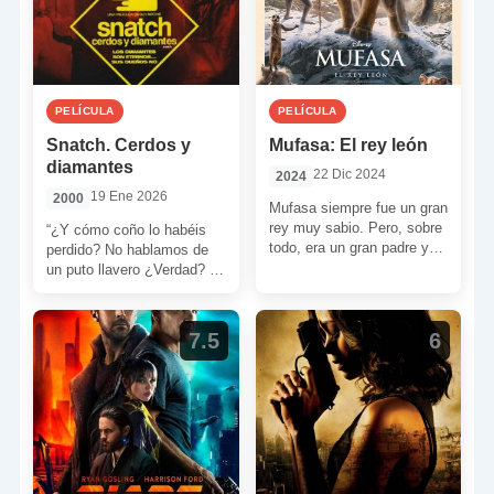
PELÍCULA
PELÍCULA
Snatch. Cerdos y
Mufasa: El rey león
diamantes
22 Dic 2024
2024
19 Ene 2026
2000
Mufasa siempre fue un gran
rey muy sabio. Pero, sobre
“¿Y cómo coño lo habéis
todo, era un gran padre y
perdido? No hablamos de
protector. Siempre veló por
un puto llavero ¿Verdad? Y
[…]
no es que ese cabrón pase
[…]
7.5
6