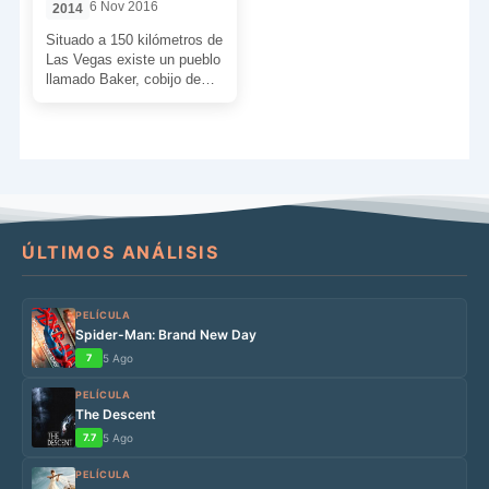
6 Nov 2016
2014
Situado a 150 kilómetros de
Las Vegas existe un pueblo
llamado Baker, cobijo de
almas perdidas y un
auténtico infierno […]
ÚLTIMOS ANÁLISIS
PELÍCULA
Spider-Man: Brand New Day
7
5 Ago
PELÍCULA
The Descent
7.7
5 Ago
PELÍCULA