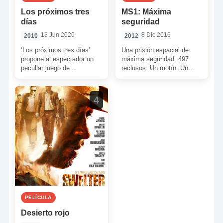
Los próximos tres
MS1: Máxima
días
seguridad
13 Jun 2020
8 Dic 2016
2010
2012
‘Los próximos tres días’
Una prisión espacial de
propone al espectador un
máxima seguridad. 497
peculiar juego de
reclusos. Un motín. Un
imaginación colectiva:
grupo de rehenes que
¿Qué haríamos y hasta
incluye a la hija del […]
dónde estaríamos
4
dispuestos […]
PELÍCULA
Desierto rojo