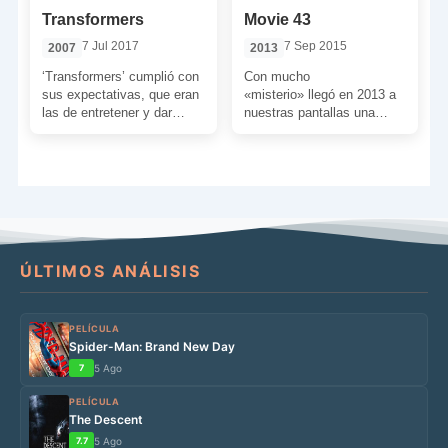
Transformers
Movie 43
7 Jul 2017
7 Sep 2015
2007
2013
‘Transformers’ cumplió con
Con mucho
sus expectativas, que eran
«misterio» llegó en 2013 a
las de entretener y dar
nuestras pantallas una
espectáculo al personal,
comedia divertida y
pero a pesar de lograr
gamberra pero con un nulo
cumplir con […]
valor cinematográfico. Si
queréis saber algo […]
ÚLTIMOS ANÁLISIS
PELÍCULA
Spider-Man: Brand New Day
7
5 Ago
PELÍCULA
The Descent
7.7
5 Ago