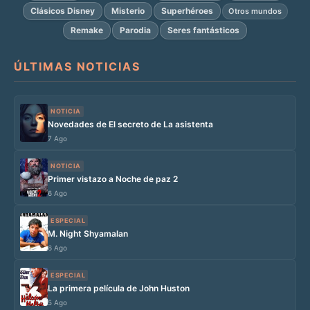
Clásicos Disney
Misterio
Superhéroes
Otros mundos
Remake
Parodia
Seres fantásticos
ÚLTIMAS NOTICIAS
NOTICIA
Novedades de El secreto de La asistenta
7 Ago
NOTICIA
Primer vistazo a Noche de paz 2
6 Ago
ESPECIAL
M. Night Shyamalan
6 Ago
ESPECIAL
La primera película de John Huston
5 Ago