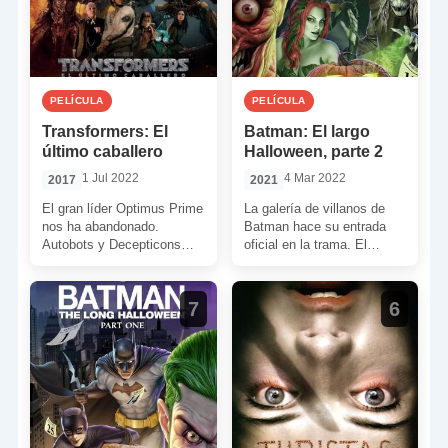
PELÍCULA
PELÍCULA
Transformers: El
Batman: El largo
último caballero
Halloween, parte 2
1 Jul 2022
4 Mar 2022
2017
2021
El gran líder Optimus Prime
La galería de villanos de
nos ha abandonado.
Batman hace su entrada
Autobots y Decepticons
oficial en la trama. El
son ahora perseguidos y
superhéroe lo tendrá muy
sólo unos pocos se atreven
difícil para […]
[…]
7
6