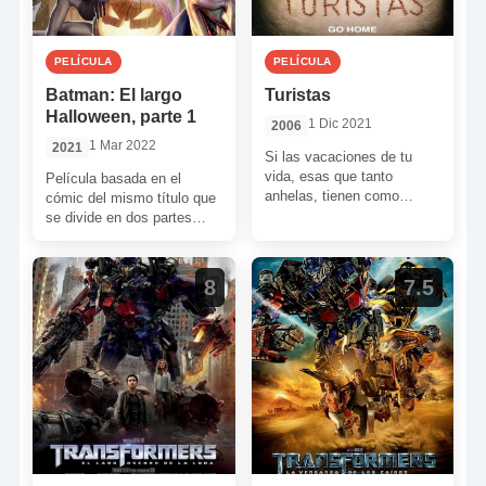
PELÍCULA
PELÍCULA
Batman: El largo
Turistas
Halloween, parte 1
1 Dic 2021
2006
1 Mar 2022
2021
Si las vacaciones de tu
vida, esas que tanto
Película basada en el
anhelas, tienen como
cómic del mismo título que
destino a Brasil, échale un
se divide en dos partes
vistazo a ‘Turistas’. […]
para poder contar la historia
de […]
8
7.5