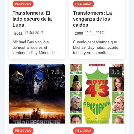
PELÍCULA
PELÍCULA
Transformers: El
Transformers: La
lado oscuro de la
venganza de los
Luna
caídos
17 Jul 2017
11 Jul 2017
2011
2009
Michael Bay volvió a
Cuando pensábamos que
demostrar que es el
Michael Bay había tocado
verdadero Rey Midas del
techo y ya no podía
cine espectáculo. Y es que
ofrecernos un espectáculo
esta vez supo subsanar
superior al exhibido en la
con […]
[…]
7.5
3.5
PELÍCULA
PELÍCULA