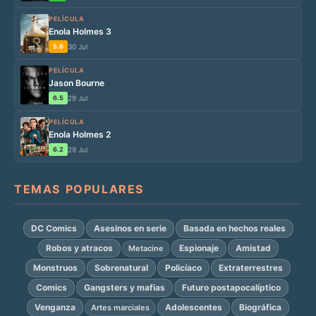
PELÍCULA
Enola Holmes 3
5.6
30 Jul
PELÍCULA
Jason Bourne
6.5
29 Jul
PELÍCULA
Enola Holmes 2
6.2
29 Jul
TEMAS POPULARES
DC Comics
Asesinos en serie
Basada en hechos reales
Robos y atracos
Espionaje
Amistad
Metacine
Monstruos
Sobrenatural
Policíaco
Extraterrestres
Comics
Gangsters y mafias
Futuro postapocalíptico
Venganza
Adolescentes
Biográfica
Artes marciales