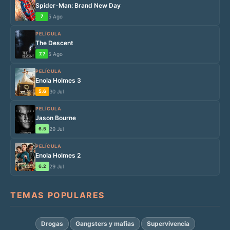
Spider-Man: Brand New Day
7
5 Ago
PELÍCULA
The Descent
7.7
5 Ago
PELÍCULA
Enola Holmes 3
5.6
30 Jul
PELÍCULA
Jason Bourne
6.5
29 Jul
PELÍCULA
Enola Holmes 2
6.2
29 Jul
TEMAS POPULARES
Drogas
Gangsters y mafias
Supervivencia