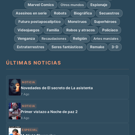
Marvel Comics
Espionaje
Otros mundos
Asesinos en serie
Robots
Biográfica
Secuestros
Futuro postapocalíptico
Monstruos
Superhéroes
Videojuegos
Familia
Robos y atracos
Policíaco
Venganza
Religión
Recaudaciones
Artes marciales
Extraterrestres
Seres fantásticos
Remake
3-D
ÚLTIMAS NOTICIAS
NOTICIA
Novedades de El secreto de La asistenta
7 Ago
NOTICIA
Primer vistazo a Noche de paz 2
6 Ago
ESPECIAL