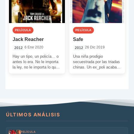
PELÍCULA
PELÍCULA
Jack Reacher
Safe
6 Ene 2020
26 Dic 2019
2012
2012
Hay un tipo, un policía… o
Una niña prodigio
antes lo era. No le importa
secuestrada por las triadas
la ley, no le importa lo que
chinas. Un ex_poli acabado
está […]
marcado por la mafia rusa.
Unos agentes corruptos y
[…]
ÚLTIMOS ANÁLISIS
PELÍCULA