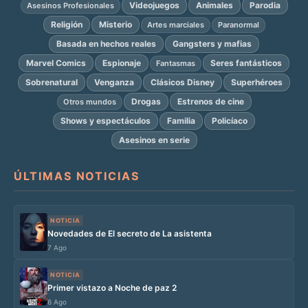
Videojuegos
Animales
Parodia
Asesinos Profesionales
Religión
Misterio
Artes marciales
Paranormal
Basada en hechos reales
Gangsters y mafias
Marvel Comics
Espionaje
Seres fantásticos
Fantasmas
Sobrenatural
Venganza
Clásicos Disney
Superhéroes
Drogas
Estrenos de cine
Otros mundos
Shows y espectáculos
Familia
Policíaco
Asesinos en serie
ÚLTIMAS NOTICIAS
NOTICIA
Novedades de El secreto de La asistenta
7 Ago
NOTICIA
Primer vistazo a Noche de paz 2
6 Ago