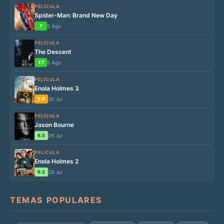
PELÍCULA
Spider-Man: Brand New Day
7
5 Ago
PELÍCULA
The Descent
7.7
5 Ago
PELÍCULA
Enola Holmes 3
5.6
30 Jul
PELÍCULA
Jason Bourne
6.5
29 Jul
PELÍCULA
Enola Holmes 2
6.2
29 Jul
TEMAS POPULARES