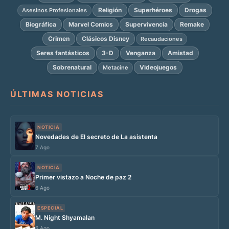
Religión
Superhéroes
Drogas
Asesinos Profesionales
Biográfica
Marvel Comics
Supervivencia
Remake
Crimen
Clásicos Disney
Recaudaciones
Seres fantásticos
3-D
Venganza
Amistad
Sobrenatural
Videojuegos
Metacine
ÚLTIMAS NOTICIAS
NOTICIA
Novedades de El secreto de La asistenta
7 Ago
NOTICIA
Primer vistazo a Noche de paz 2
6 Ago
ESPECIAL
M. Night Shyamalan
6 Ago