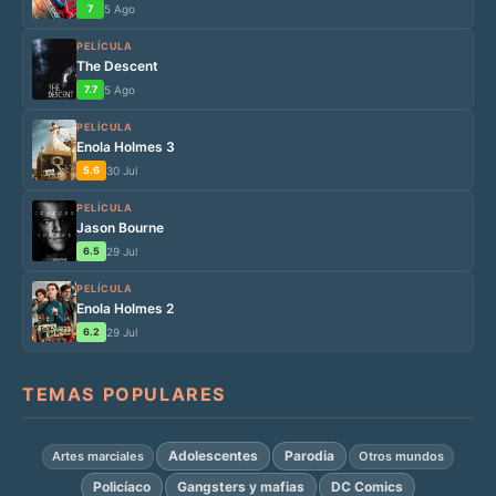
7
5 Ago
PELÍCULA
The Descent
7.7
5 Ago
PELÍCULA
Enola Holmes 3
5.6
30 Jul
PELÍCULA
Jason Bourne
6.5
29 Jul
PELÍCULA
Enola Holmes 2
6.2
29 Jul
TEMAS POPULARES
Adolescentes
Parodia
Artes marciales
Otros mundos
Policíaco
Gangsters y mafias
DC Comics