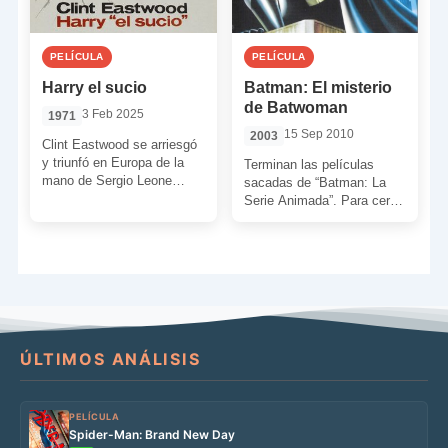
PELÍCULA
PELÍCULA
Harry el sucio
Batman: El misterio
de Batwoman
3 Feb 2025
1971
15 Sep 2010
2003
Clint Eastwood se arriesgó
y triunfó en Europa de la
Terminan las películas
mano de Sergio Leone
sacadas de “Batman: La
gracias a los spaghetti-
Serie Animada”. Para cerrar
westerns en los […]
optaron por utilizar a
Batwoman que nunca antes
había […]
ÚLTIMOS ANÁLISIS
PELÍCULA
Spider-Man: Brand New Day