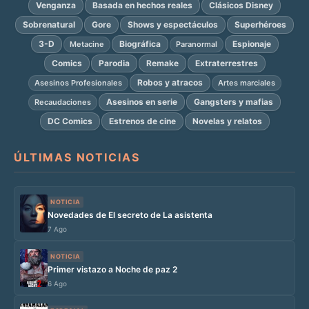
Venganza
Basada en hechos reales
Clásicos Disney
Sobrenatural
Gore
Shows y espectáculos
Superhéroes
3-D
Biográfica
Espionaje
Metacine
Paranormal
Comics
Parodia
Remake
Extraterrestres
Robos y atracos
Asesinos Profesionales
Artes marciales
Asesinos en serie
Gangsters y mafias
Recaudaciones
DC Comics
Estrenos de cine
Novelas y relatos
ÚLTIMAS NOTICIAS
NOTICIA
Novedades de El secreto de La asistenta
7 Ago
NOTICIA
Primer vistazo a Noche de paz 2
6 Ago