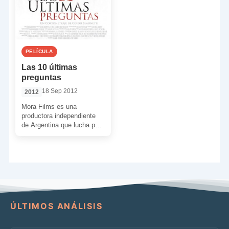
PELÍCULA
Las 10 últimas
preguntas
18 Sep 2012
2012
Mora Films es una
productora independiente
de Argentina que lucha por
hacerse un hueco en el
competitivo mundo
audiovisual. Hoy […]
ÚLTIMOS ANÁLISIS