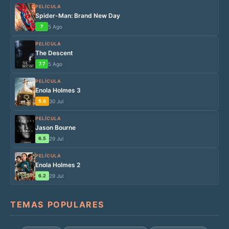
PELÍCULA
Spider-Man: Brand New Day
7
5 Ago
PELÍCULA
The Descent
7.7
5 Ago
PELÍCULA
Enola Holmes 3
5.6
30 Jul
PELÍCULA
Jason Bourne
6.5
29 Jul
PELÍCULA
Enola Holmes 2
6.2
29 Jul
TEMAS POPULARES