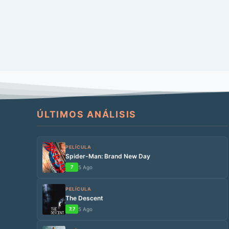
ÚLTIMOS ANÁLISIS
PELÍCULA
Spider-Man: Brand New Day
7
5 Ago
PELÍCULA
The Descent
7.7
5 Ago