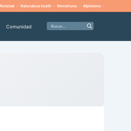
·
·
·
·
Amistad
Naturaleza hostil
Monstruos
Alpinismo
Supervivenci
Comunidad