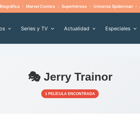
·
·
·
·
Biográfica
Marvel Comics
Superhéroes
Universo Spiderman
os
Series y TV
Actualidad
Especiales
🎭 Jerry Trainor
1 PELÍCULA ENCONTRADA