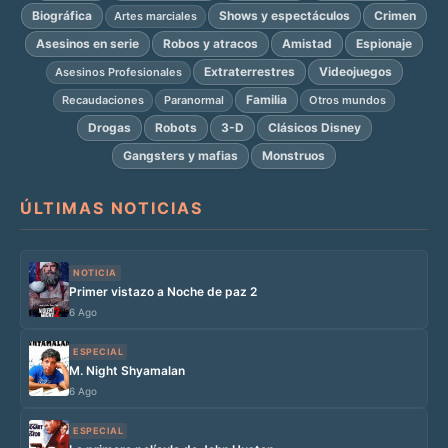
Biográfica
Shows y espectáculos
Crimen
Artes marciales
Asesinos en serie
Robos y atracos
Amistad
Espionaje
Extraterrestres
Videojuegos
Asesinos Profesionales
Familia
Recaudaciones
Paranormal
Otros mundos
Drogas
Robots
3-D
Clásicos Disney
Gangsters y mafias
Monstruos
ÚLTIMAS NOTICIAS
NOTICIA
Primer vistazo a Noche de paz 2
6 Ago
ESPECIAL
M. Night Shyamalan
6 Ago
ESPECIAL