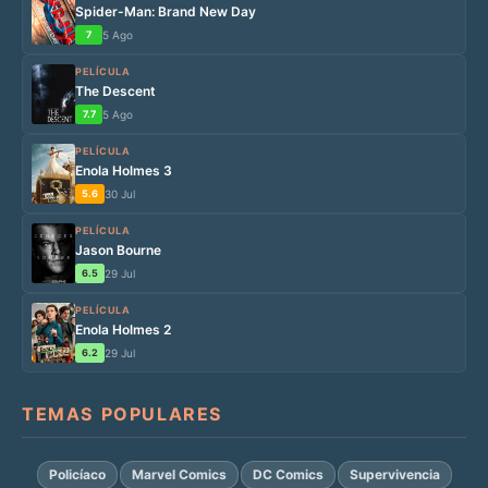
Spider-Man: Brand New Day
7
5 Ago
PELÍCULA
The Descent
7.7
5 Ago
PELÍCULA
Enola Holmes 3
5.6
30 Jul
PELÍCULA
Jason Bourne
6.5
29 Jul
PELÍCULA
Enola Holmes 2
6.2
29 Jul
TEMAS POPULARES
Policíaco
Marvel Comics
DC Comics
Supervivencia