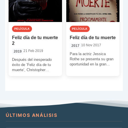
PELÍCULA
PELÍCULA
Feliz día de tu muerte
Feliz día de tu muerte
2
10 Nov 2017
2017
21 Feb 2019
2019
Para la actriz Jessica
Rothe se presenta su gran
Después del inesperado
oportunidad en la gran
éxito de ‘Feliz día de tu
pantalla interpretando a
muerte’, Christopher
Tree, una estudiante
Landon regresa a los
universitaria […]
mandos de la secuela. Una
[…]
ÚLTIMOS ANÁLISIS