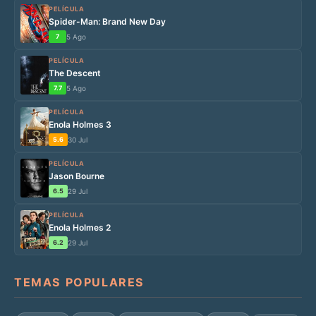
PELÍCULA
Spider-Man: Brand New Day
7
5 Ago
PELÍCULA
The Descent
7.7
5 Ago
PELÍCULA
Enola Holmes 3
5.6
30 Jul
PELÍCULA
Jason Bourne
6.5
29 Jul
PELÍCULA
Enola Holmes 2
6.2
29 Jul
TEMAS POPULARES