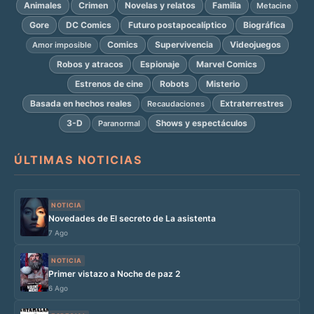
Animales
Crimen
Novelas y relatos
Familia
Metacine
Gore
DC Comics
Futuro postapocalíptico
Biográfica
Comics
Supervivencia
Videojuegos
Amor imposible
Robos y atracos
Espionaje
Marvel Comics
Estrenos de cine
Robots
Misterio
Basada en hechos reales
Extraterrestres
Recaudaciones
3-D
Shows y espectáculos
Paranormal
ÚLTIMAS NOTICIAS
NOTICIA
Novedades de El secreto de La asistenta
7 Ago
NOTICIA
Primer vistazo a Noche de paz 2
6 Ago