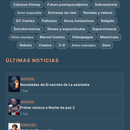
Clásicos Disney
Futuro postapocalíptico
Sobrenatural
Estrenos de cine
Novelas y relatos
Amor imposible
DC Comics
Policíaco
Seres fantásticos
Religión
Extraterrestres
Shows y espectáculos
Supervivencia
Marvel Comics
Videojuegos
Monstruos
Otros mundos
Robots
Comics
3-D
Gore
Artes marciales
ÚLTIMAS NOTICIAS
NOTICIA
Novedades de El secreto de La asistenta
7 Ago
NOTICIA
Primer vistazo a Noche de paz 2
6 Ago
ESPECIAL