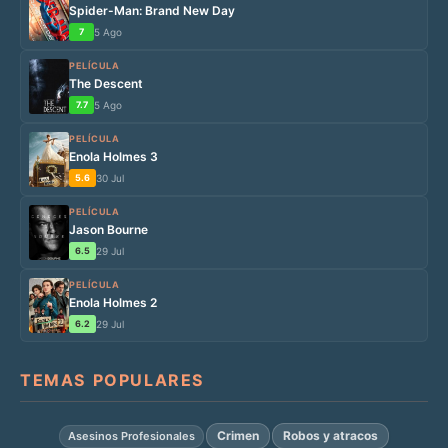
Spider-Man: Brand New Day
7
5 Ago
PELÍCULA
The Descent
7.7
5 Ago
PELÍCULA
Enola Holmes 3
5.6
30 Jul
PELÍCULA
Jason Bourne
6.5
29 Jul
PELÍCULA
Enola Holmes 2
6.2
29 Jul
TEMAS POPULARES
Crimen
Robos y atracos
Asesinos Profesionales