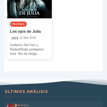
PELÍCULA
Los ojos de Julia
22 Mar 2016
2010
Guillermo Del Toro y
Rodar&Rodar produjeron
este film de intriga,
misterio y terror que contó
con una sensacional Belén
Rueda […]
ÚLTIMOS ANÁLISIS
PELÍCULA