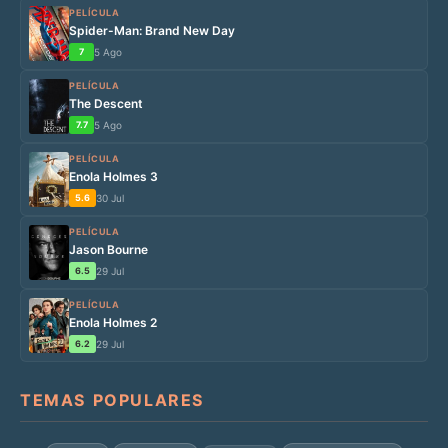
PELÍCULA
Spider-Man: Brand New Day
7
5 Ago
PELÍCULA
The Descent
7.7
5 Ago
PELÍCULA
Enola Holmes 3
5.6
30 Jul
PELÍCULA
Jason Bourne
6.5
29 Jul
PELÍCULA
Enola Holmes 2
6.2
29 Jul
TEMAS POPULARES