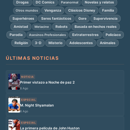
Drogas
DC Comics
Novelas y relatos
Paranormal
Venganza
Clásicos Disney
Familia
Otros mundos
Superhéroes
Seres fantásticos
Gore
Supervivencia
Amistad
Robots
Basada en hechos reales
Metacine
Parodia
Extraterrestres
Policíaco
Asesinos Profesionales
Religión
3-D
Misterio
Adolescentes
Animales
ÚLTIMAS NOTICIAS
NOTICIA
Primer vistazo a Noche de paz 2
6 Ago
ESPECIAL
M. Night Shyamalan
6 Ago
ESPECIAL
La primera película de John Huston