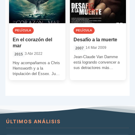
PELÍCULA
PELÍCULA
En el corazón del
Desafío a la muerte
mar
14 Mar 2009
2007
3 Abr 2022
2015
Jean-Claude Van Damme
está logrando convencer a
Hoy acompañamos a Chris
sus detractores más
Hemsworth y a la
intransigentes a base de
tripulación del Essex. Junto
mucho tesón y esfuerzo. Y
a ellos partimos en un viaje
es […]
que nos […]
ÚLTIMOS ANÁLISIS