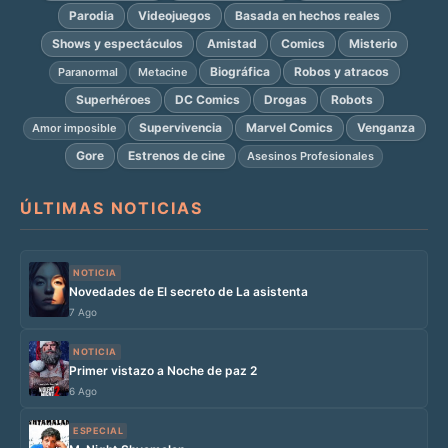
Parodia
Videojuegos
Basada en hechos reales
Shows y espectáculos
Amistad
Comics
Misterio
Biográfica
Robos y atracos
Paranormal
Metacine
Superhéroes
DC Comics
Drogas
Robots
Supervivencia
Marvel Comics
Venganza
Amor imposible
Gore
Estrenos de cine
Asesinos Profesionales
ÚLTIMAS NOTICIAS
NOTICIA
Novedades de El secreto de La asistenta
7 Ago
NOTICIA
Primer vistazo a Noche de paz 2
6 Ago
ESPECIAL