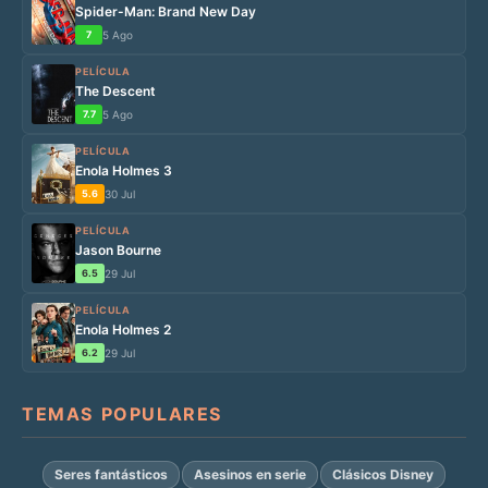
Spider-Man: Brand New Day
7
5 Ago
PELÍCULA
The Descent
7.7
5 Ago
PELÍCULA
Enola Holmes 3
5.6
30 Jul
PELÍCULA
Jason Bourne
6.5
29 Jul
PELÍCULA
Enola Holmes 2
6.2
29 Jul
TEMAS POPULARES
Seres fantásticos
Asesinos en serie
Clásicos Disney