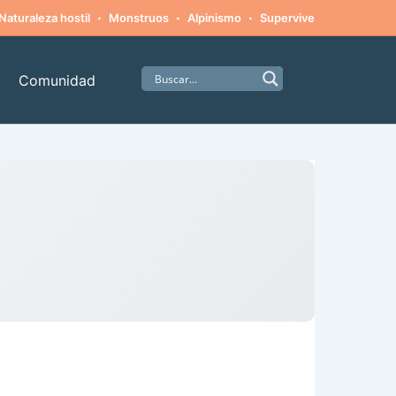
·
·
·
·
Naturaleza hostil
Monstruos
Alpinismo
Supervivencia
Amista
Comunidad