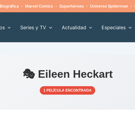
·
·
·
·
Biográfica
Marvel Comics
Superhéroes
Universo Spiderman
os
Series y TV
Actualidad
Especiales
🎭 Eileen Heckart
1 PELÍCULA ENCONTRADA