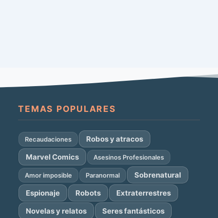
TEMAS POPULARES
Robos y atracos
Recaudaciones
Marvel Comics
Asesinos Profesionales
Sobrenatural
Amor imposible
Paranormal
Espionaje
Robots
Extraterrestres
Novelas y relatos
Seres fantásticos