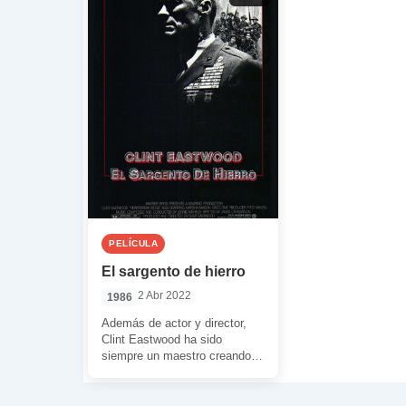
PELÍCULA
El sargento de hierro
2 Abr 2022
1986
Además de actor y director,
Clint Eastwood ha sido
siempre un maestro creando
iconos. Desde aquel pistolero
sin nombre que […]