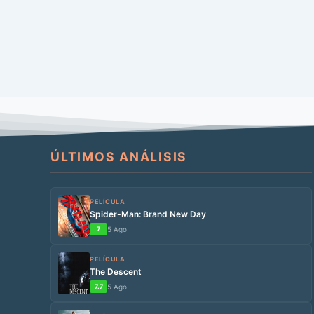
ÚLTIMOS ANÁLISIS
PELÍCULA
Spider-Man: Brand New Day
7
5 Ago
PELÍCULA
The Descent
7.7
5 Ago