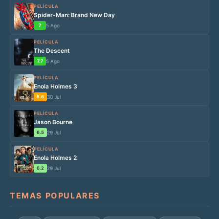
PELÍCULA
Spider-Man: Brand New Day
7
5 Ago
PELÍCULA
The Descent
7.7
5 Ago
PELÍCULA
Enola Holmes 3
5.6
30 Jul
PELÍCULA
Jason Bourne
6.5
29 Jul
PELÍCULA
Enola Holmes 2
6.2
29 Jul
TEMAS POPULARES