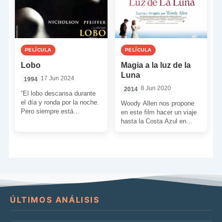
PELÍCULA
PELÍCULA
Lobo
Magia a la luz de la
Luna
17 Jun 2024
1994
8 Jun 2020
2014
“El lobo descansa durante
el día y ronda por la noche.
Woody Allen nos propone
Pero siempre está
en este film hacer un viaje
presente. Crece dentro del
hasta la Costa Azul en
hombre en […]
compañía de Colin Firth y
[…]
ÚLTIMOS ANÁLISIS