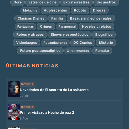
Gore
Estrenos de cine
Extraterrestres
Secuestros
Adolescentes
Robots
Drogas
Metacine
Clásicos Disney
Familia
Basada en hechos reales
Crimen
Novelas y relatos
Fantasmas
Paranormal
Robos y atracos
Shows y espectáculos
Biográfica
Videojuegos
DC Comics
Misterio
Recaudaciones
Futuro postapocalíptico
Remake
Otros mundos
ÚLTIMAS NOTICIAS
NOTICIA
Novedades de El secreto de La asistenta
7 Ago
NOTICIA
Primer vistazo a Noche de paz 2
6 Ago