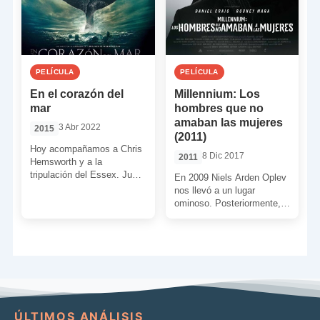
PELÍCULA
PELÍCULA
En el corazón del
Millennium: Los
mar
hombres que no
amaban las mujeres
3 Abr 2022
2015
(2011)
Hoy acompañamos a Chris
8 Dic 2017
2011
Hemsworth y a la
tripulación del Essex. Junto
En 2009 Niels Arden Oplev
a ellos partimos en un viaje
nos llevó a un lugar
que nos […]
ominoso. Posteriormente,
y recién comenzado el
2012, David Fincher, reabrió
la […]
ÚLTIMOS ANÁLISIS