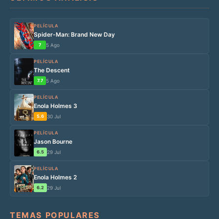
PELÍCULA
Spider-Man: Brand New Day
7
5 Ago
PELÍCULA
The Descent
7.7
5 Ago
PELÍCULA
Enola Holmes 3
5.6
30 Jul
PELÍCULA
Jason Bourne
6.5
29 Jul
PELÍCULA
Enola Holmes 2
6.2
29 Jul
TEMAS POPULARES