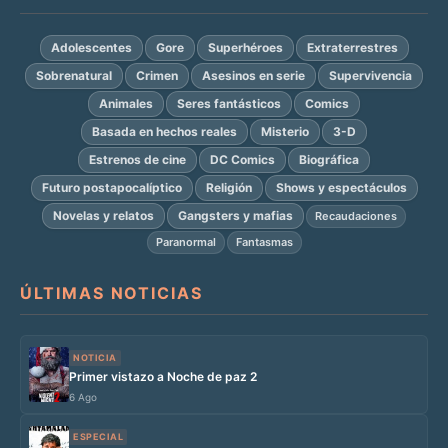
Adolescentes
Gore
Superhéroes
Extraterrestres
Sobrenatural
Crimen
Asesinos en serie
Supervivencia
Animales
Seres fantásticos
Comics
Basada en hechos reales
Misterio
3-D
Estrenos de cine
DC Comics
Biográfica
Futuro postapocalíptico
Religión
Shows y espectáculos
Novelas y relatos
Gangsters y mafias
Recaudaciones
Paranormal
Fantasmas
ÚLTIMAS NOTICIAS
NOTICIA
Primer vistazo a Noche de paz 2
6 Ago
ESPECIAL