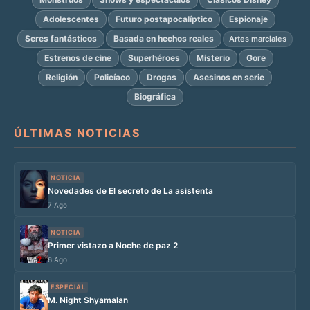
Adolescentes
Futuro postapocalíptico
Espionaje
Seres fantásticos
Basada en hechos reales
Artes marciales
Estrenos de cine
Superhéroes
Misterio
Gore
Religión
Policíaco
Drogas
Asesinos en serie
Biográfica
ÚLTIMAS NOTICIAS
NOTICIA
Novedades de El secreto de La asistenta
7 Ago
NOTICIA
Primer vistazo a Noche de paz 2
6 Ago
ESPECIAL
M. Night Shyamalan