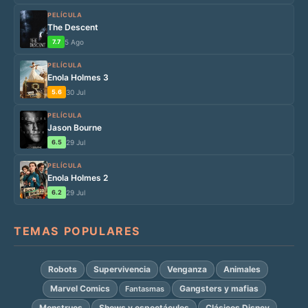
PELÍCULA
The Descent
7.7
5 Ago
PELÍCULA
Enola Holmes 3
5.6
30 Jul
PELÍCULA
Jason Bourne
6.5
29 Jul
PELÍCULA
Enola Holmes 2
6.2
29 Jul
TEMAS POPULARES
Robots
Supervivencia
Venganza
Animales
Marvel Comics
Gangsters y mafias
Fantasmas
Monstruos
Shows y espectáculos
Clásicos Disney