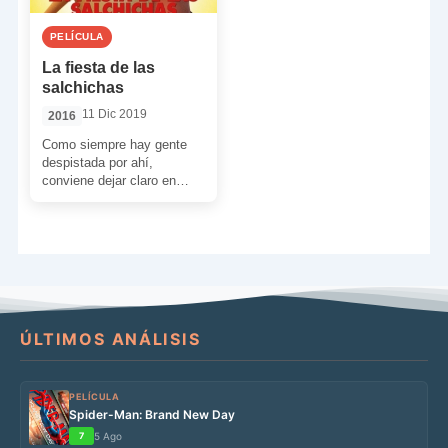
PELÍCULA
La fiesta de las
salchichas
11 Dic 2019
2016
Como siempre hay gente
despistada por ahí,
conviene dejar claro en
esta introducción que este
film, a pesar de ser […]
ÚLTIMOS ANÁLISIS
PELÍCULA
Spider-Man: Brand New Day
7
5 Ago