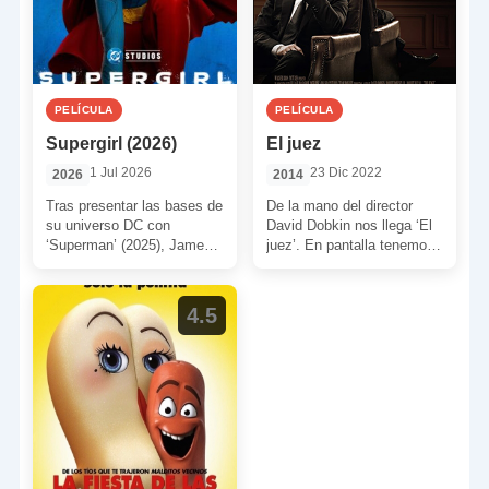
PELÍCULA
PELÍCULA
Supergirl (2026)
El juez
1 Jul 2026
23 Dic 2022
2026
2014
Tras presentar las bases de
De la mano del director
su universo DC con
David Dobkin nos llega ‘El
‘Superman’ (2025), James
juez’. En pantalla tenemos
Gunn nos trae a su prima.
un drama familiar de tintes
Kara sirve […]
judiciales […]
4.5