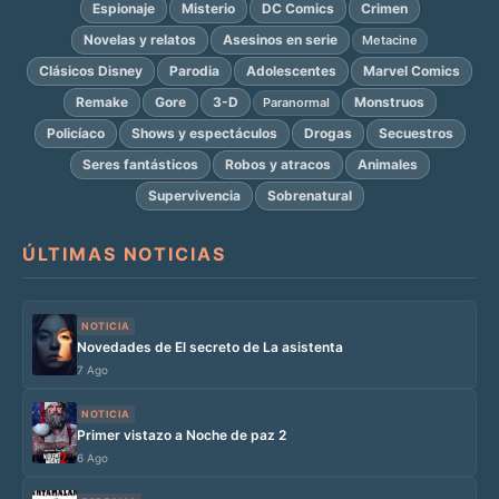
Espionaje
Misterio
DC Comics
Crimen
Novelas y relatos
Asesinos en serie
Metacine
Clásicos Disney
Parodia
Adolescentes
Marvel Comics
Remake
Gore
3-D
Monstruos
Paranormal
Policíaco
Shows y espectáculos
Drogas
Secuestros
Seres fantásticos
Robos y atracos
Animales
Supervivencia
Sobrenatural
ÚLTIMAS NOTICIAS
NOTICIA
Novedades de El secreto de La asistenta
7 Ago
NOTICIA
Primer vistazo a Noche de paz 2
6 Ago