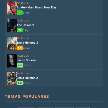
PELÍCULA
Spider-Man: Brand New Day
7
5 Ago
PELÍCULA
The Descent
7.7
5 Ago
PELÍCULA
Enola Holmes 3
5.6
30 Jul
PELÍCULA
Jason Bourne
6.5
29 Jul
PELÍCULA
Enola Holmes 2
6.2
29 Jul
TEMAS POPULARES