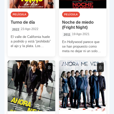
PELÍCULA
PELÍCULA
Turno de día
Noche de miedo
(Fright Night)
23 Ago 2022
2022
19 Ago 2021
2011
El valle de California huele
a podrido y está “prohibido”
En Hollywood parece que
el ajo y la plata. Los
se han propuesto como
vampiros mandan y se […]
meta no dejar ni un solo
film de culto de los ochenta
[…]
8
6