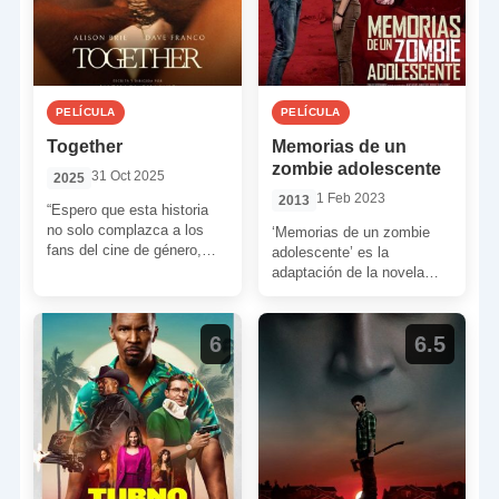
PELÍCULA
PELÍCULA
Together
Memorias de un
zombie adolescente
31 Oct 2025
2025
1 Feb 2023
2013
“Espero que esta historia
no solo complazca a los
‘Memorias de un zombie
fans del cine de género,
adolescente’ es la
sino que también resuene
adaptación de la novela
con cualquiera […]
homónima de Isaac Marion.
La película nos cuenta la
[…]
6
6.5