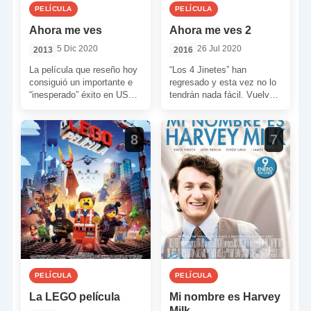
PELÍCULA
PELÍCULA
Ahora me ves
Ahora me ves 2
5 Dic 2020
26 Jul 2020
2013
2016
La película que reseño hoy
“Los 4 Jinetes” han
consiguió un importante e
regresado y esta vez no lo
“inesperado” éxito en USA.
tendrán nada fácil. Vuelve a
Un film al que le tocó pelear
ser tiempo de magia,
[…]
ilusionismo […]
8
7
PELÍCULA
PELÍCULA
La LEGO película
Mi nombre es Harvey
Milk