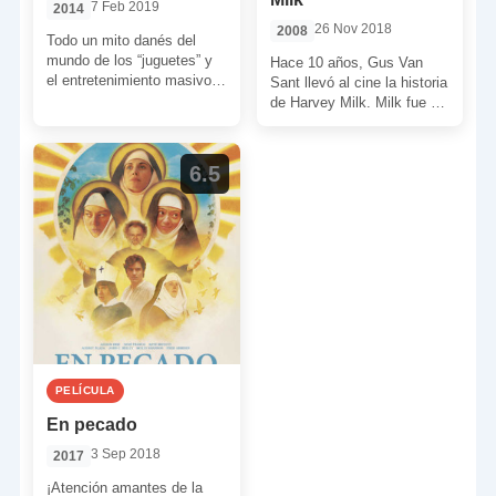
7 Feb 2019
2014
26 Nov 2018
2008
Todo un mito danés del
mundo de los “juguetes” y
Hace 10 años, Gus Van
el entretenimiento masivo
Sant llevó al cine la historia
llegó a cines en el año
de Harvey Milk. Milk fue el
2014. […]
primer concejal de […]
6.5
PELÍCULA
En pecado
3 Sep 2018
2017
¡Atención amantes de la