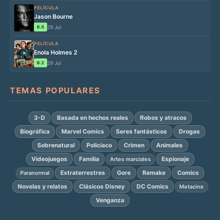
PELÍCULA
Jason Bourne
6.5
29 Jul
PELÍCULA
Enola Holmes 2
6.2
29 Jul
TEMAS POPULARES
3-D
Basada en hechos reales
Robos y atracos
Biográfica
Marvel Comics
Seres fantásticos
Drogas
Sobrenatural
Policíaco
Crimen
Animales
Videojuegos
Familia
Espionaje
Artes marciales
Extraterrestres
Gore
Remake
Comics
Paranormal
Novelas y relatos
Clásicos Disney
DC Comics
Metacine
Venganza