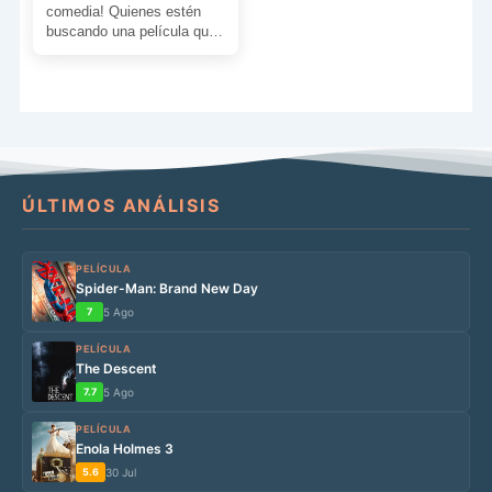
comedia! Quienes estén
buscando una película que
los haga reír de verdad
soltando muchas
carcajadas este […]
ÚLTIMOS ANÁLISIS
PELÍCULA
Spider-Man: Brand New Day
7
5 Ago
PELÍCULA
The Descent
7.7
5 Ago
PELÍCULA
Enola Holmes 3
5.6
30 Jul