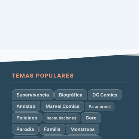
TEMAS POPULARES
Supervivencia
Biográfica
DC Comics
Amistad
Marvel Comics
Paranormal
Policíaco
Gore
Recaudaciones
Parodia
Familia
Monstruos