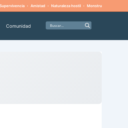
·
·
·
·
Supervivencia
Amistad
Naturaleza hostil
Monstruos
Alpinism
Comunidad