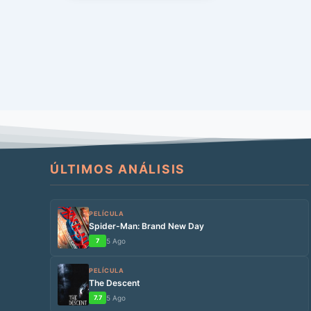
llevar un […]
ÚLTIMOS ANÁLISIS
PELÍCULA
Spider-Man: Brand New Day
7
5 Ago
PELÍCULA
The Descent
7.7
5 Ago