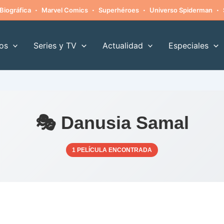
·
·
·
·
Biográfica
Marvel Comics
Superhéroes
Universo Spiderman
os
Series y TV
Actualidad
Especiales
🎭 Danusia Samal
1 PELÍCULA ENCONTRADA