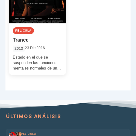
PELÍCULA
Trance
23 Dic 2016
2013
Estado en el que se
suspenden las funciones
mentales normales de una
persona, quedando
expuesto o abandonado a
ciertas condiciones […]
ÚLTIMOS ANÁLISIS
PELÍCULA