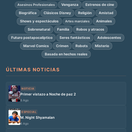
Venganza
Estrenos de cine
Asesinos Profesionales
Biográfica
Clásicos Disney
Religión
Amistad
Shows y espectáculos
Animales
Artes marciales
Sobrenatural
Familia
Robos y atracos
Futuro postapocalíptico
Seres fantásticos
Adolescentes
Marvel Comics
Crimen
Robots
Misterio
Basada en hechos reales
ÚLTIMAS NOTICIAS
NOTICIA
Primer vistazo a Noche de paz 2
6 Ago
ESPECIAL
M. Night Shyamalan
6 Ago