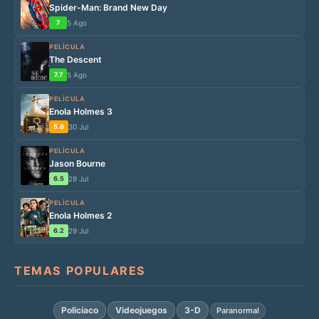
Spider-Man: Brand New Day
7
5 Ago
PELÍCULA
The Descent
7.7
5 Ago
PELÍCULA
Enola Holmes 3
5.6
30 Jul
PELÍCULA
Jason Bourne
6.5
29 Jul
PELÍCULA
Enola Holmes 2
6.2
29 Jul
TEMAS POPULARES
Policíaco
Videojuegos
3-D
Paranormal