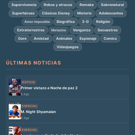
Supervivencia
Robos y atracos
Remake
Sobrenatural
Superhéroes
Clásicos Disney
Misterio
Adolescentes
Biográfica
3-D
Religión
Amor imposible
Extraterrestres
Venganza
Secuestros
Metacine
Gore
Amistad
Animales
Espionaje
Comics
Videojuegos
ÚLTIMAS NOTICIAS
NOTICIA
Primer vistazo a Noche de paz 2
6 Ago
ESPECIAL
M. Night Shyamalan
6 Ago
ESPECIAL