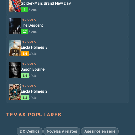
Spider-Man: Brand New Day
7
5 Ago
PELÍCULA
The Descent
7.7
5 Ago
PELÍCULA
Enola Holmes 3
5.6
30 Jul
PELÍCULA
Jason Bourne
6.5
29 Jul
PELÍCULA
Enola Holmes 2
6.2
29 Jul
TEMAS POPULARES
DC Comics
Novelas y relatos
Asesinos en serie