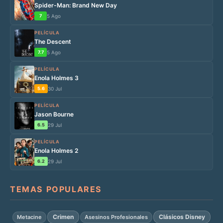
Spider-Man: Brand New Day
7
5 Ago
PELÍCULA
The Descent
7.7
5 Ago
PELÍCULA
Enola Holmes 3
5.6
30 Jul
PELÍCULA
Jason Bourne
6.5
29 Jul
PELÍCULA
Enola Holmes 2
6.2
29 Jul
TEMAS POPULARES
Crimen
Clásicos Disney
Metacine
Asesinos Profesionales