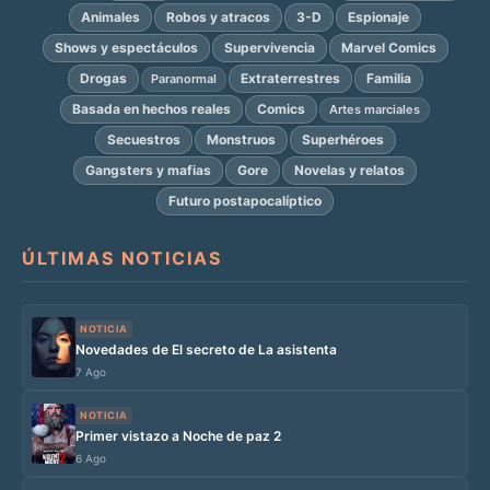
Animales
Robos y atracos
3-D
Espionaje
Shows y espectáculos
Supervivencia
Marvel Comics
Drogas
Extraterrestres
Familia
Paranormal
Basada en hechos reales
Comics
Artes marciales
Secuestros
Monstruos
Superhéroes
Gangsters y mafias
Gore
Novelas y relatos
Futuro postapocalíptico
ÚLTIMAS NOTICIAS
NOTICIA
Novedades de El secreto de La asistenta
7 Ago
NOTICIA
Primer vistazo a Noche de paz 2
6 Ago