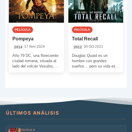
PELÍCULA
PELÍCULA
Pompeya
Total Recall
17 Nov 2024
30 Oct 2021
2014
2012
Año 79 DC, una floreciente
Douglas Quaid es un
ciudad romana, situada al
hombre con grandes
lado del volcán Vesubio,
sueños… pero su vida es
vive sus mejores días con
aburrida y demasiado
la celebración […]
sencilla. Hasta que, por
curiosidad, […]
ÚLTIMOS ANÁLISIS
PELÍCULA