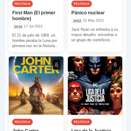
PELÍCULA
PELÍCULA
First Man (El primer
Pánico nuclear
hombre)
31 May 2022
2002
17 Jul 2022
2018
Jack Ryan se enfrenta a su
mayor desafío: encontrar a
El 21 de julio de 1969, un
un grupo de científicos
hombre pisaba la Luna por
desaparecidos que podrían
primera vez en la historia
estar fabricando una […]
de la humanidad. […]
6
6
PELÍCULA
PELÍCULA
John Carter
Liga de la Justicia