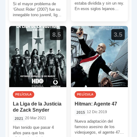
estaba dividida y sin un rey.
Si el mayor problema de
En esos siglos lejanos
‘Ghost Rider’ (2007) fue su
surgió una leyenda: la del
innegable tono juvenil, light
[…]
y falto de tensión y garra,
[…]
8.5
3.5
PELÍCULA
PELÍCULA
La Liga de la Justicia
Hitman: Agente 47
de Zack Snyder
12 Dic 2019
2015
20 Mar 2021
2021
Nueva adaptación del
famoso asesino de los
Han tenido que pasar 4
videojuegos, el agente 47.
años para que los