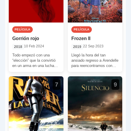
PELÍCULA
PELÍCULA
Gorrión rojo
Frozen II
10 Feb 2024
22 Sep 2023
2018
2019
Todo empezó con una
Llegó la hora del tan
“elección” que la convirtió
ansiado regreso a Arendelle
en un arma en una lucha
para reencontrarnos con
mundial por el poder. Pero
nuestras hermanas
nunca […]
favoritas. Por supuesto,
también queremos saber
7
9
[…]