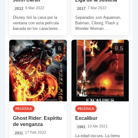
9 Mar 2022
7 Mar 2022
2012
2017
Disney tiró la casa por la
Separados son Aquaman,
ventana con esta película
Batman, Ciborg, Flash y
basada en los caracteres
Wonder Woman.
creados por Edgar Rice
Reclutados por Bruce
Burroughs. Se llegó […]
Wayne para intentar salvar
al mundo, y hacer […]
6
9.5
PELÍCULA
PELÍCULA
Ghost Rider: Espíritu
Excalibur
de venganza
10 Abr 2021
1981
17 Feb 2022
2011
La edad oscura. La tierra