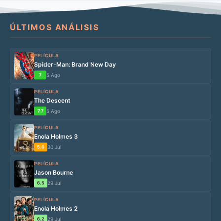
ÚLTIMOS ANÁLISIS
PELÍCULA
Spider-Man: Brand New Day
7
5 Ago
PELÍCULA
The Descent
7.7
5 Ago
PELÍCULA
Enola Holmes 3
5.6
30 Jul
PELÍCULA
Jason Bourne
6.5
29 Jul
PELÍCULA
Enola Holmes 2
6.2
29 Jul