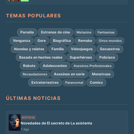
TEMAS POPULARES
Parodia
Estrenos de cine
Metacine
Fantasmas
Venganza
Gore
Biográfica
Remake
Otros mundos
Novelas y relatos
Familia
Videojuegos
Secuestros
Basada en hechos reales
Superhéroes
Policíaco
Robots
Adolescentes
Asesinos Profesionales
Asesinos en serie
Monstruos
Recaudaciones
Extraterrestres
Comics
Paranormal
ÚLTIMAS NOTICIAS
NOTICIA
Novedades de El secreto de La asistenta
7 Ago