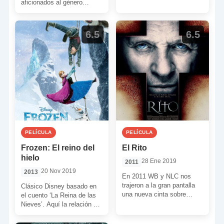
Esta nueva aventura
aficionados al género
prometía ser más fiel que la
superheroico hayamos
[…]
podido ver la versión que
Zack […]
6.5
6.5
PELÍCULA
PELÍCULA
Frozen: El reino del
El Rito
hielo
28 Ene 2019
2011
20 Nov 2019
2013
En 2011 WB y NLC nos
trajeron a la gran pantalla
Clásico Disney basado en
una nueva cinta sobre
el cuento ‘La Reina de las
exorcismos y exorcistas.
Nieves’. Aquí la relación de
En la película […]
hermanas entre las
princesas Elsa y Anna […]