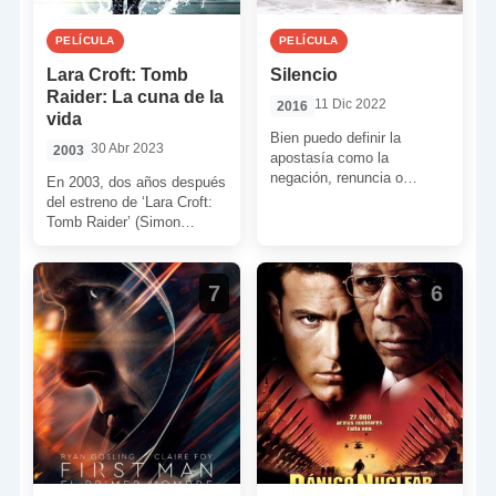
PELÍCULA
PELÍCULA
Lara Croft: Tomb
Silencio
Raider: La cuna de la
11 Dic 2022
2016
vida
Bien puedo definir la
30 Abr 2023
2003
apostasía como la
negación, renuncia o
En 2003, dos años después
abjuración a la fe que hace
del estreno de ‘Lara Croft:
de manera pública el […]
Tomb Raider’ (Simon
West), llegó a las pantallas
de todo […]
7
6