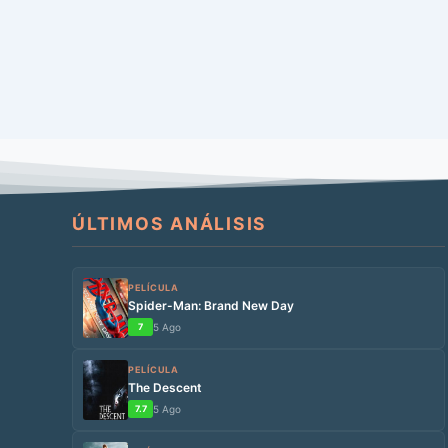
ÚLTIMOS ANÁLISIS
PELÍCULA
Spider-Man: Brand New Day
7
5 Ago
PELÍCULA
The Descent
7.7
5 Ago