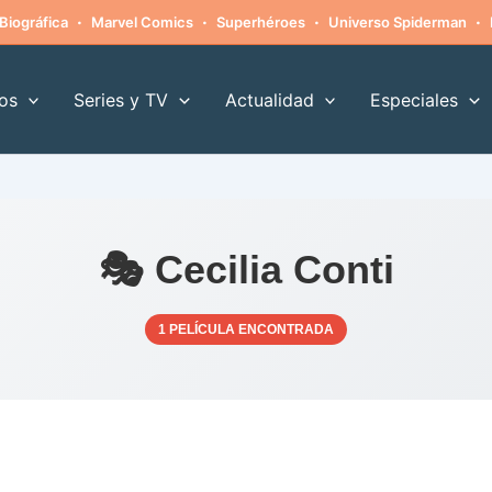
·
·
·
·
Biográfica
Marvel Comics
Superhéroes
Universo Spiderman
os
Series y TV
Actualidad
Especiales
🎭 Cecilia Conti
1 PELÍCULA ENCONTRADA