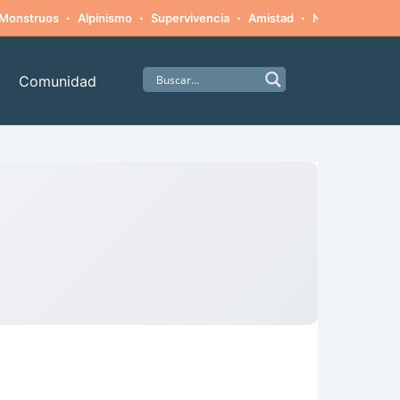
·
·
·
·
Monstruos
Alpinismo
Supervivencia
Amistad
Naturaleza hosti
Comunidad