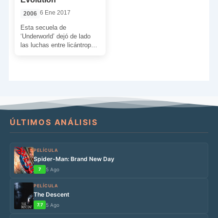
6 Ene 2017
2006
Esta secuela de
‘Underworld’ dejó de lado
las luchas entre licántropos
y vampiros. Ahora con
‘Underworld: Evolution’
llega el momento […]
ÚLTIMOS ANÁLISIS
PELÍCULA
Spider-Man: Brand New Day
7
5 Ago
PELÍCULA
The Descent
7.7
5 Ago