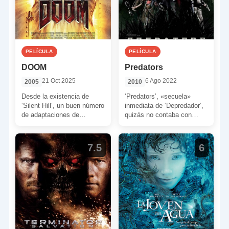
PELÍCULA
PELÍCULA
DOOM
Predators
21 Oct 2025
6 Ago 2022
2005
2010
Desde la existencia de
‘Predators’, «secuela»
‘Silent Hill’, un buen número
inmediata de ‘Depredador’,
de adaptaciones de
quizás no contaba con
videojuegos a la gran
demasiadas papeletas para
pantalla han intentado
ganarse el respeto del
medirse […]
espectador, sobre todo, el
7.5
6
respeto […]