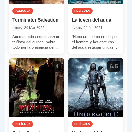
PELÍCULA
PELÍCULA
Terminator Salvation
La joven del agua
20 Mar 2022
21 Jul 2021
2009
2006
Aunque todos esperaban un
“Hubo un tiempo en el que
truñazo del quince, sobre
el hombre y las criaturas
todo por la presencia del
del agua estaban unidas.
terrible McG, este film se
Ellas nos inspiraban, nos
proclama como […]
hablaban […]
4
6.5
PELÍCULA
PELÍCULA