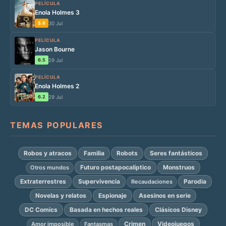
PELÍCULA
Enola Holmes 3
5.6
30 Jul
PELÍCULA
Jason Bourne
6.5
29 Jul
PELÍCULA
Enola Holmes 2
6.2
29 Jul
TEMAS POPULARES
Robos y atracos
Familia
Robots
Seres fantásticos
Futuro postapocalíptico
Monstruos
Otros mundos
Extraterrestres
Supervivencia
Parodia
Recaudaciones
Novelas y relatos
Espionaje
Asesinos en serie
DC Comics
Basada en hechos reales
Clásicos Disney
Crimen
Videojuegos
Amor imposible
Fantasmas