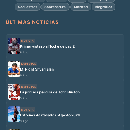
Secuestros
Sobrenatural
Amistad
Biográfica
ÚLTIMAS NOTICIAS
NOTICIA
Primer vistazo a Noche de paz 2
6 Ago
ESPECIAL
M. Night Shyamalan
6 Ago
ESPECIAL
La primera película de John Huston
5 Ago
NOTICIA
Estrenos destacados: Agosto 2026
3 Ago