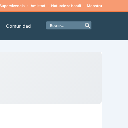
·
·
·
·
Supervivencia
Amistad
Naturaleza hostil
Monstruos
Alpinism
Comunidad