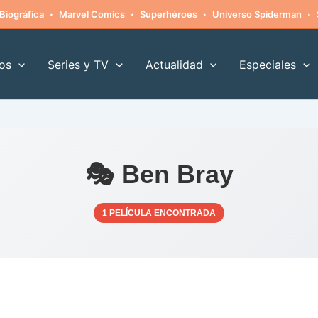
·
·
·
·
Biográfica
Marvel Comics
Superhéroes
Universo Spiderman
os
Series y TV
Actualidad
Especiales
🎭 Ben Bray
1 PELÍCULA ENCONTRADA