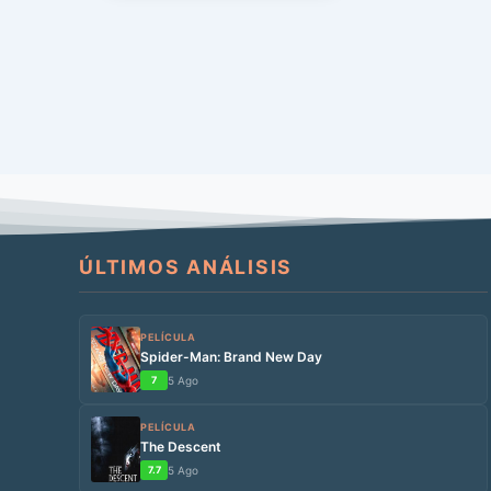
justicia en un […]
ÚLTIMOS ANÁLISIS
PELÍCULA
Spider-Man: Brand New Day
7
5 Ago
PELÍCULA
The Descent
7.7
5 Ago