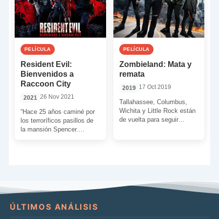
PELÍCULA
PELÍCULA
Resident Evil:
Zombieland: Mata y
Bienvenidos a
remata
Raccoon City
17 Oct 2019
2019
26 Nov 2021
2021
Tallahassee, Columbus,
Wichita y Little Rock están
“Hace 25 años caminé por
de vuelta para seguir
los terroríficos pasillos de
matando y rematando
la mansión Spencer.
zombies. Por delante
Después pasé una lluviosa
tenemos 99 minutos […]
noche en las inmediaciones
[…]
ÚLTIMOS ANÁLISIS