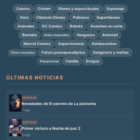
Comics
Crimen
Shows y espectáculos
Espionaje
Gore
Clásicos Disney
Policíaco
Superhéroes
Animales
DC Comics
Robots
Asesinos en serie
Remake
Venganza
Amistad
Artes marciales
Marvel Comics
Supervivencia
Adolescentes
Futuro postapocalíptico
Gangsters y mafias
Otros mundos
Familia
Drogas
Paranormal
ÚLTIMAS NOTICIAS
NOTICIA
Novedades de El secreto de La asistenta
7 Ago
NOTICIA
Primer vistazo a Noche de paz 2
6 Ago