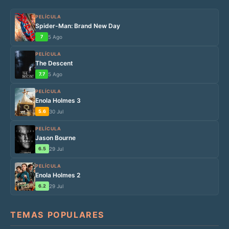
PELÍCULA
Spider-Man: Brand New Day
7
5 Ago
PELÍCULA
The Descent
7.7
5 Ago
PELÍCULA
Enola Holmes 3
5.6
30 Jul
PELÍCULA
Jason Bourne
6.5
29 Jul
PELÍCULA
Enola Holmes 2
6.2
29 Jul
TEMAS POPULARES