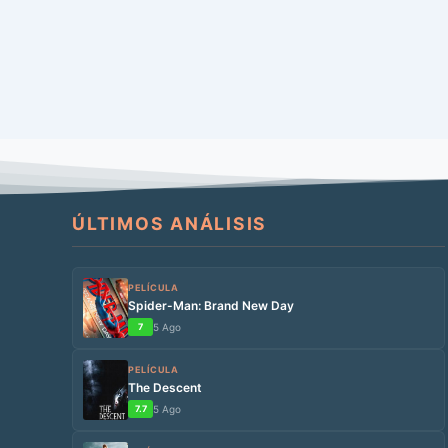
ÚLTIMOS ANÁLISIS
PELÍCULA
Spider-Man: Brand New Day
7
5 Ago
PELÍCULA
The Descent
7.7
5 Ago