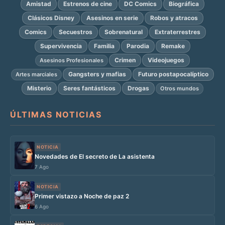
Amistad
Estrenos de cine
DC Comics
Biográfica
Clásicos Disney
Asesinos en serie
Robos y atracos
Comics
Secuestros
Sobrenatural
Extraterrestres
Supervivencia
Familia
Parodia
Remake
Crimen
Videojuegos
Asesinos Profesionales
Gangsters y mafias
Futuro postapocalíptico
Artes marciales
Misterio
Seres fantásticos
Drogas
Otros mundos
ÚLTIMAS NOTICIAS
NOTICIA
Novedades de El secreto de La asistenta
7 Ago
NOTICIA
Primer vistazo a Noche de paz 2
6 Ago