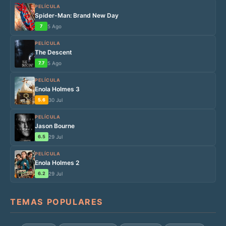
PELÍCULA
Spider-Man: Brand New Day
7
5 Ago
PELÍCULA
The Descent
7.7
5 Ago
PELÍCULA
Enola Holmes 3
5.6
30 Jul
PELÍCULA
Jason Bourne
6.5
29 Jul
PELÍCULA
Enola Holmes 2
6.2
29 Jul
TEMAS POPULARES