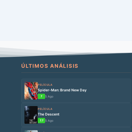
ÚLTIMOS ANÁLISIS
PELÍCULA
Spider-Man: Brand New Day
7
5 Ago
PELÍCULA
The Descent
7.7
5 Ago