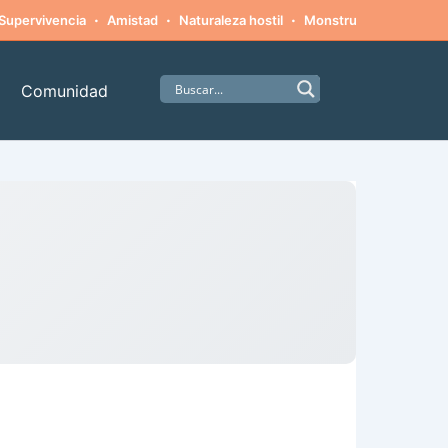
·
·
·
·
Supervivencia
Amistad
Naturaleza hostil
Monstruos
Alpinism
Comunidad