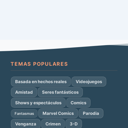
TEMAS POPULARES
Basada en hechos reales
Videojuegos
Amistad
Seres fantásticos
Shows y espectáculos
Comics
Marvel Comics
Parodia
Fantasmas
Venganza
Crimen
3-D