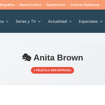
·
·
·
·
Biográfica
Marvel Comics
Superhéroes
Universo Spiderman
os
Series y TV
Actualidad
Especiales
🎭 Anita Brown
1 PELÍCULA ENCONTRADA