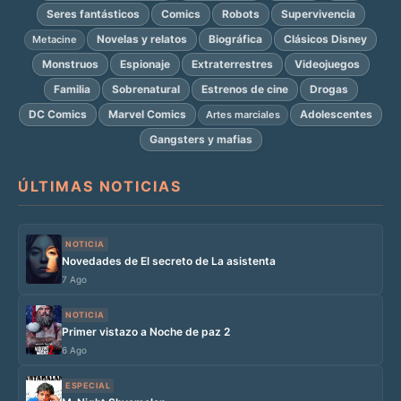
Seres fantásticos
Comics
Robots
Supervivencia
Novelas y relatos
Biográfica
Clásicos Disney
Metacine
Monstruos
Espionaje
Extraterrestres
Videojuegos
Familia
Sobrenatural
Estrenos de cine
Drogas
DC Comics
Marvel Comics
Adolescentes
Artes marciales
Gangsters y mafias
ÚLTIMAS NOTICIAS
NOTICIA
Novedades de El secreto de La asistenta
7 Ago
NOTICIA
Primer vistazo a Noche de paz 2
6 Ago
ESPECIAL