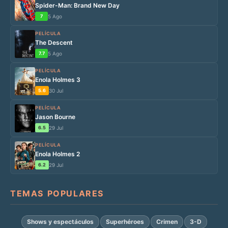
Spider-Man: Brand New Day
7
5 Ago
PELÍCULA
The Descent
7.7
5 Ago
PELÍCULA
Enola Holmes 3
5.6
30 Jul
PELÍCULA
Jason Bourne
6.5
29 Jul
PELÍCULA
Enola Holmes 2
6.2
29 Jul
TEMAS POPULARES
Shows y espectáculos
Superhéroes
Crimen
3-D