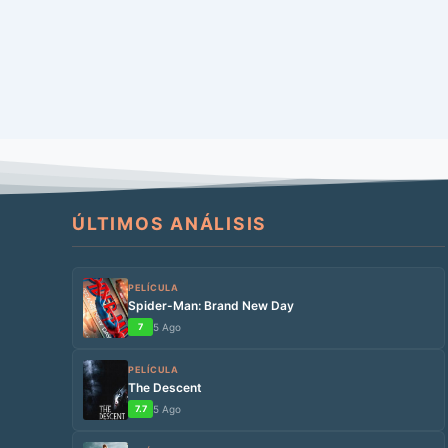
ÚLTIMOS ANÁLISIS
PELÍCULA
Spider-Man: Brand New Day
7
5 Ago
PELÍCULA
The Descent
7.7
5 Ago