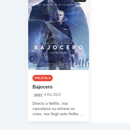
PELÍCULA
Bajocero
4 Dic 2022
2021
Directo a Netflix, tras
cancelarse su estreno en
cines, nos llegó este thriller de
acción para saborearlo en
estos tiempos […]