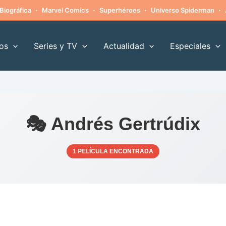
·
·
·
·
Biográfica
Marvel Comics
Superhéroes
Universo Spiderman
os
Series y TV
Actualidad
Especiales
🎭 Andrés Gertrúdix
1 PELÍCULA ENCONTRADA