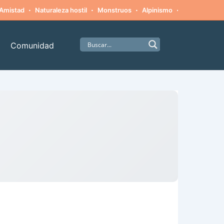
·
·
·
·
Amistad
Naturaleza hostil
Monstruos
Alpinismo
Supervivenci
Comunidad