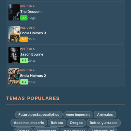
PELÍCULA
The Descent
7.7
5 Ago
PELÍCULA
Enola Holmes 3
5.6
30 Jul
PELÍCULA
Jason Bourne
6.5
29 Jul
PELÍCULA
Enola Holmes 2
6.2
29 Jul
TEMAS POPULARES
Futuro postapocalíptico
Animales
Amor imposible
Asesinos en serie
Robots
Drogas
Robos y atracos
Crimen
Secuestros
Sobrenatural
Otros mundos