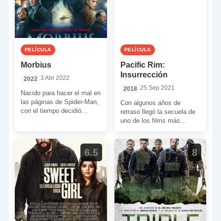
PELÍCULA
PELÍCULA
Morbius
Pacific Rim:
Insurrección
3 Abr 2022
2022
25 Sep 2021
2018
Nacido para hacer el mal en
las páginas de Spider-Man,
Con algunos años de
con el tiempo decidió
retraso llegó la secuela de
cruzar al lado de los
uno de los films más
héroes. […]
populares de Guillermo del
Toro. Al […]
6.5
8