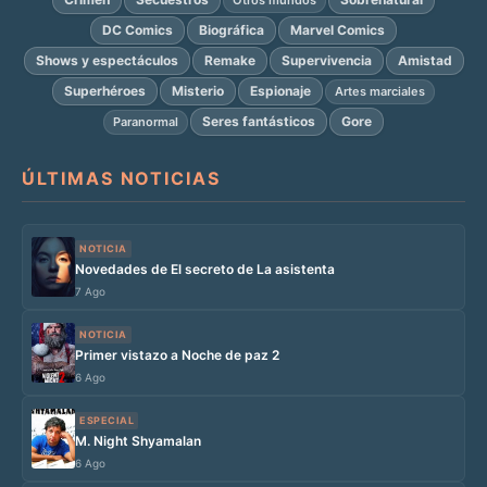
DC Comics
Biográfica
Marvel Comics
Shows y espectáculos
Remake
Supervivencia
Amistad
Superhéroes
Misterio
Espionaje
Artes marciales
Seres fantásticos
Gore
Paranormal
ÚLTIMAS NOTICIAS
NOTICIA
Novedades de El secreto de La asistenta
7 Ago
NOTICIA
Primer vistazo a Noche de paz 2
6 Ago
ESPECIAL
M. Night Shyamalan
6 Ago