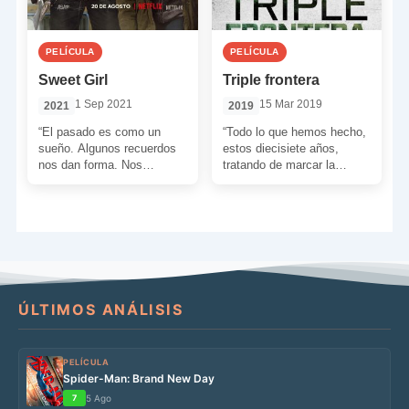
PELÍCULA
PELÍCULA
Sweet Girl
Triple frontera
1 Sep 2021
15 Mar 2019
2021
2019
“El pasado es como un
“Todo lo que hemos hecho,
sueño. Algunos recuerdos
estos diecisiete años,
nos dan forma. Nos
tratando de marcar la
convierten en lo que
diferencia pero sin
somos. Un mosaico de […]
conseguir nada… Redfly, te
dispararon […]
ÚLTIMOS ANÁLISIS
PELÍCULA
Spider-Man: Brand New Day
7
5 Ago