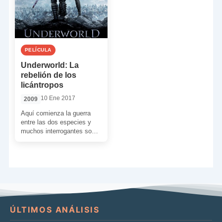
PELÍCULA
Underworld: La
rebelión de los
licántropos
10 Ene 2017
2009
Aquí comienza la guerra
entre las dos especies y
muchos interrogantes son
despejados. Rhona
Mitra sustituye a Kate
Beckinsale en el papel […]
ÚLTIMOS ANÁLISIS