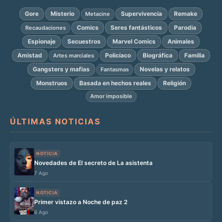
Gore
Misterio
Supervivencia
Remake
Metacine
Comics
Seres fantásticos
Parodia
Recaudaciones
Espionaje
Secuestros
Marvel Comics
Animales
Amistad
Policíaco
Biográfica
Familia
Artes marciales
Gangsters y mafias
Novelas y relatos
Fantasmas
Monstruos
Basada en hechos reales
Religión
Amor imposible
ÚLTIMAS NOTICIAS
NOTICIA
Novedades de El secreto de La asistenta
7 Ago
NOTICIA
Primer vistazo a Noche de paz 2
6 Ago