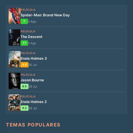
PELÍCULA
Spider-Man: Brand New Day
7
5 Ago
PELÍCULA
The Descent
7.7
5 Ago
PELÍCULA
Enola Holmes 3
5.6
30 Jul
PELÍCULA
Jason Bourne
6.5
29 Jul
PELÍCULA
Enola Holmes 2
6.2
29 Jul
TEMAS POPULARES