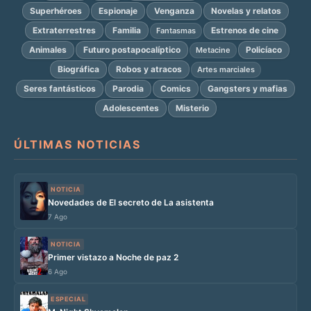
Superhéroes
Espionaje
Venganza
Novelas y relatos
Extraterrestres
Familia
Estrenos de cine
Fantasmas
Animales
Futuro postapocalíptico
Policíaco
Metacine
Biográfica
Robos y atracos
Artes marciales
Seres fantásticos
Parodia
Comics
Gangsters y mafias
Adolescentes
Misterio
ÚLTIMAS NOTICIAS
NOTICIA
Novedades de El secreto de La asistenta
7 Ago
NOTICIA
Primer vistazo a Noche de paz 2
6 Ago
ESPECIAL