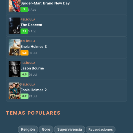
Spider-Man: Brand New Day
7
5 Ago
PELÍCULA
The Descent
7.7
5 Ago
PELÍCULA
Enola Holmes 3
5.6
30 Jul
PELÍCULA
Jason Bourne
6.5
29 Jul
PELÍCULA
Enola Holmes 2
6.2
29 Jul
TEMAS POPULARES
Religión
Gore
Supervivencia
Recaudaciones