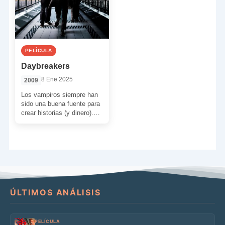
PELÍCULA
Daybreakers
8 Ene 2025
2009
Los vampiros siempre han
sido una buena fuente para
crear historias (y dinero).
En consecuencia, sus
variantes son muy
numerosas. […]
ÚLTIMOS ANÁLISIS
PELÍCULA