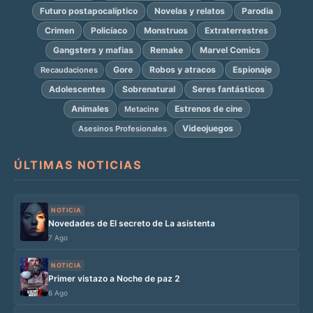
Futuro postapocalíptico
Novelas y relatos
Parodia
Crimen
Policíaco
Monstruos
Extraterrestres
Gangsters y mafias
Remake
Marvel Comics
Gore
Robos y atracos
Espionaje
Recaudaciones
Adolescentes
Sobrenatural
Seres fantásticos
Animales
Estrenos de cine
Metacine
Videojuegos
Asesinos Profesionales
ÚLTIMAS NOTICIAS
NOTICIA
Novedades de El secreto de La asistenta
7 Ago
NOTICIA
Primer vistazo a Noche de paz 2
6 Ago