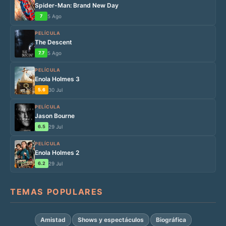
Spider-Man: Brand New Day
7
5 Ago
PELÍCULA
The Descent
7.7
5 Ago
PELÍCULA
Enola Holmes 3
5.6
30 Jul
PELÍCULA
Jason Bourne
6.5
29 Jul
PELÍCULA
Enola Holmes 2
6.2
29 Jul
TEMAS POPULARES
Amistad
Shows y espectáculos
Biográfica