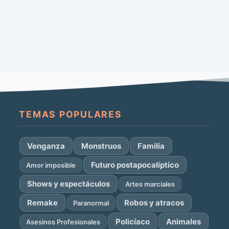
TEMAS POPULARES
Venganza
Monstruos
Familia
Futuro postapocalíptico
Amor imposible
Shows y espectáculos
Artes marciales
Remake
Robos y atracos
Paranormal
Policíaco
Animales
Asesinos Profesionales