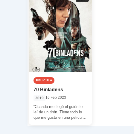
PELÍCULA
70 Binladens
16 Feb 2023
2019
“Cuando me llegó el guión lo
leí de un tirón. Tiene todo lo
que me gusta en una película
de […]