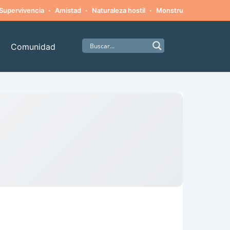
·
·
·
·
Supervivencia
Amistad
Naturaleza hostil
Monstruos
Alpinism
Comunidad