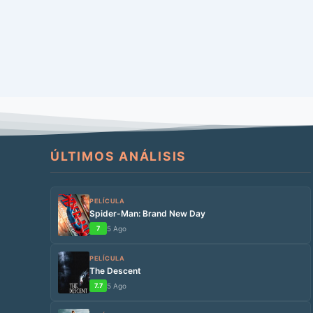
ÚLTIMOS ANÁLISIS
PELÍCULA
Spider-Man: Brand New Day
7
5 Ago
PELÍCULA
The Descent
7.7
5 Ago