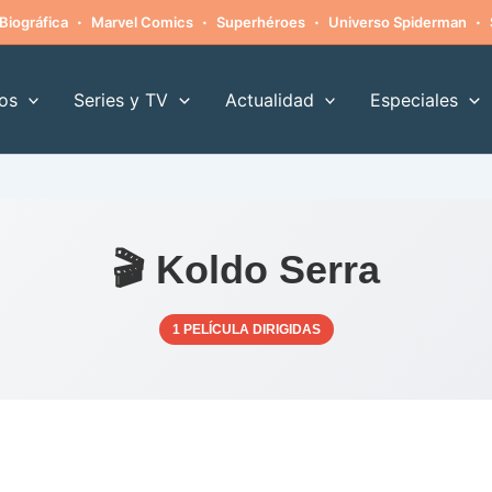
·
·
·
·
Biográfica
Marvel Comics
Superhéroes
Universo Spiderman
os
Series y TV
Actualidad
Especiales
🎬 Koldo Serra
1 PELÍCULA DIRIGIDAS