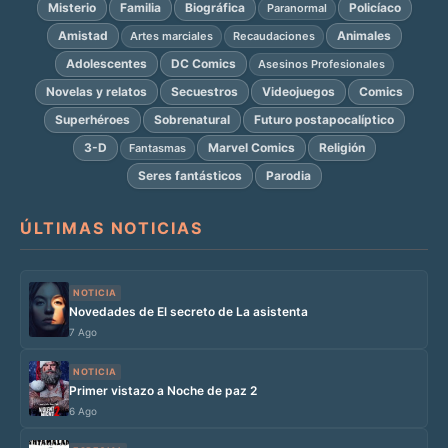
Misterio
Familia
Biográfica
Policíaco
Paranormal
Amistad
Animales
Artes marciales
Recaudaciones
Adolescentes
DC Comics
Asesinos Profesionales
Novelas y relatos
Secuestros
Videojuegos
Comics
Superhéroes
Sobrenatural
Futuro postapocalíptico
3-D
Marvel Comics
Religión
Fantasmas
Seres fantásticos
Parodia
ÚLTIMAS NOTICIAS
NOTICIA
Novedades de El secreto de La asistenta
7 Ago
NOTICIA
Primer vistazo a Noche de paz 2
6 Ago