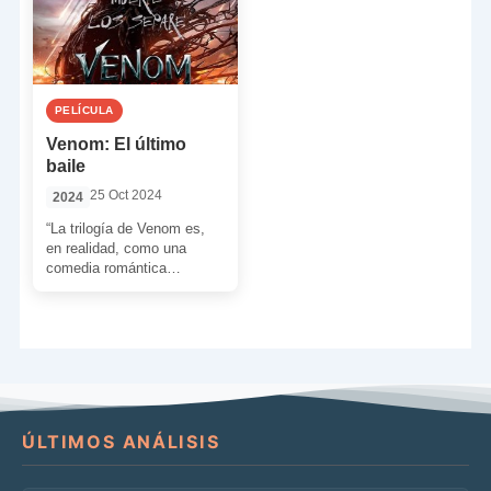
PELÍCULA
Venom: El último
baile
25 Oct 2024
2024
“La trilogía de Venom es,
en realidad, como una
comedia romántica
clásica… Eddie Brock y
Venom se conocen en la
[…]
ÚLTIMOS ANÁLISIS