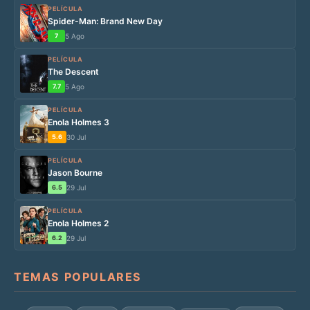
PELÍCULA
Spider-Man: Brand New Day
7
5 Ago
PELÍCULA
The Descent
7.7
5 Ago
PELÍCULA
Enola Holmes 3
5.6
30 Jul
PELÍCULA
Jason Bourne
6.5
29 Jul
PELÍCULA
Enola Holmes 2
6.2
29 Jul
TEMAS POPULARES