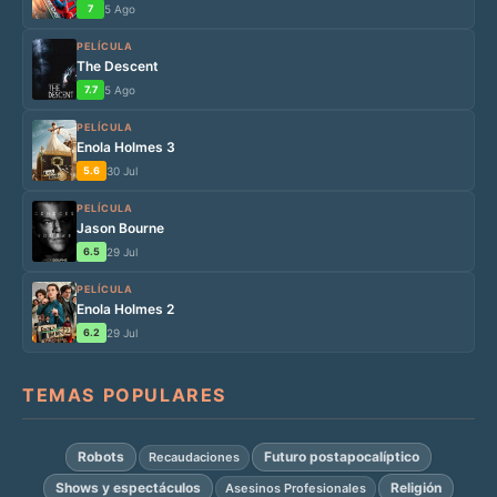
7
5 Ago
PELÍCULA
The Descent
7.7
5 Ago
PELÍCULA
Enola Holmes 3
5.6
30 Jul
PELÍCULA
Jason Bourne
6.5
29 Jul
PELÍCULA
Enola Holmes 2
6.2
29 Jul
TEMAS POPULARES
Robots
Futuro postapocalíptico
Recaudaciones
Shows y espectáculos
Religión
Asesinos Profesionales