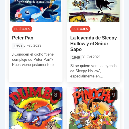
PELÍCULA
PELÍCULA
Peter Pan
La leyenda de Sleepy
Hollow y el Señor
5 Feb 2023
1953
Sapo
¿Conocen el dicho “tiene
31 Oct 2021
1949
complejo de Peter Pan”?
Pues viene justamente por
Si se quiere ver ‘La leyenda
esta historia. En esta
de Sleepy Hollow’,
película se habla de […]
especialmente en
Halloween, hay que
acompañarla de ‘El Señor
Sapo’… puesto […]
8
9