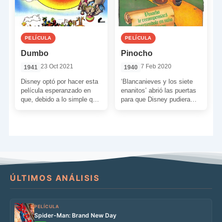
PELÍCULA
PELÍCULA
Dumbo
Pinocho
23 Oct 2021
7 Feb 2020
1941
1940
Disney optó por hacer esta
‘Blancanieves y los siete
película esperanzado en
enanitos’ abrió las puertas
que, debido a lo simple que
para que Disney pudiera
es, le repercutiera
seguir haciendo películas
ganancias importantes.
de animación. Pero sería
Algo […]
‘Pinocho’ […]
ÚLTIMOS ANÁLISIS
PELÍCULA
Spider-Man: Brand New Day