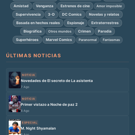
Amistad
Venganza
Estrenos de cine
Amor imposible
Supervivencia
3-D
DC Comics
Novelas y relatos
Basada en hechos reales
Espionaje
Extraterrestres
Biográfica
Crimen
Parodia
Otros mundos
Superhéroes
Marvel Comics
Paranormal
Fantasmas
ÚLTIMAS NOTICIAS
NOTICIA
Novedades de El secreto de La asistenta
7 Ago
NOTICIA
Primer vistazo a Noche de paz 2
6 Ago
ESPECIAL
M. Night Shyamalan
6 Ago