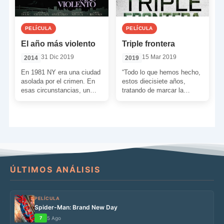
PELÍCULA
PELÍCULA
El año más violento
Triple frontera
31 Dic 2019
15 Mar 2019
2014
2019
En 1981 NY era una ciudad
“Todo lo que hemos hecho,
asolada por el crimen. En
estos diecisiete años,
esas circunstancias, un
tratando de marcar la
inmigrante hispano llamado
diferencia pero sin
Abel Morales intentó […]
conseguir nada… Redfly, te
dispararon […]
ÚLTIMOS ANÁLISIS
PELÍCULA
Spider-Man: Brand New Day
7
5 Ago