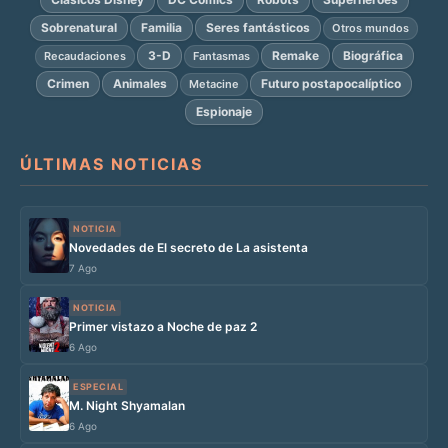
Sobrenatural
Familia
Seres fantásticos
Otros mundos
3-D
Remake
Biográfica
Recaudaciones
Fantasmas
Crimen
Animales
Futuro postapocalíptico
Metacine
Espionaje
ÚLTIMAS NOTICIAS
NOTICIA
Novedades de El secreto de La asistenta
7 Ago
NOTICIA
Primer vistazo a Noche de paz 2
6 Ago
ESPECIAL
M. Night Shyamalan
6 Ago