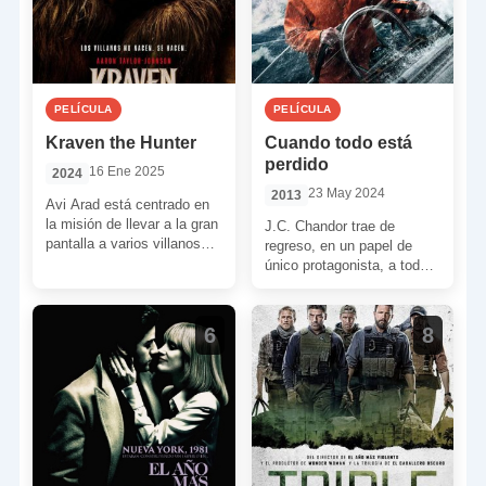
PELÍCULA
PELÍCULA
Kraven the Hunter
Cuando todo está
perdido
16 Ene 2025
2024
23 May 2024
2013
Avi Arad está centrado en
la misión de llevar a la gran
J.C. Chandor trae de
pantalla a varios villanos
regreso, en un papel de
del universo de Spider-Man,
único protagonista, a todo
[…]
un mito de Hollywood:
Robert Redford. Un […]
6
8