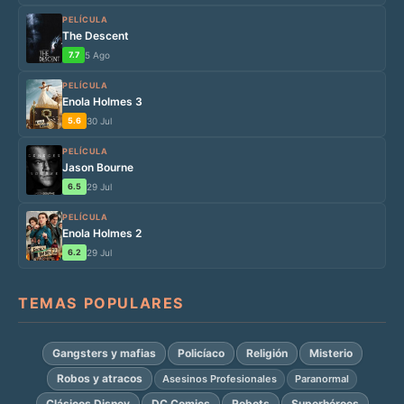
PELÍCULA
The Descent
7.7
5 Ago
PELÍCULA
Enola Holmes 3
5.6
30 Jul
PELÍCULA
Jason Bourne
6.5
29 Jul
PELÍCULA
Enola Holmes 2
6.2
29 Jul
TEMAS POPULARES
Gangsters y mafias
Policíaco
Religión
Misterio
Robos y atracos
Asesinos Profesionales
Paranormal
Clásicos Disney
DC Comics
Robots
Superhéroes