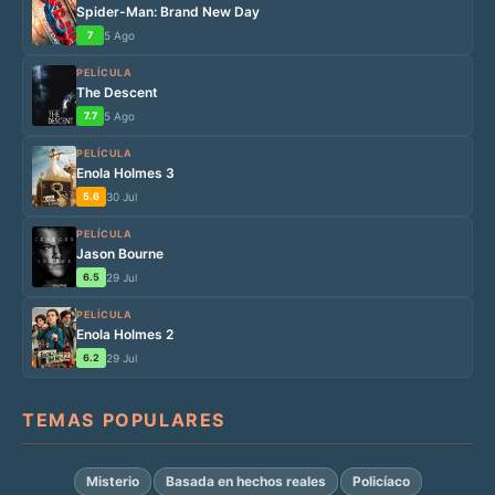
Spider-Man: Brand New Day
7
5 Ago
PELÍCULA
The Descent
7.7
5 Ago
PELÍCULA
Enola Holmes 3
5.6
30 Jul
PELÍCULA
Jason Bourne
6.5
29 Jul
PELÍCULA
Enola Holmes 2
6.2
29 Jul
TEMAS POPULARES
Misterio
Basada en hechos reales
Policíaco