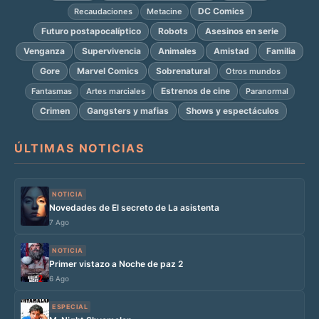
DC Comics
Recaudaciones
Metacine
Futuro postapocalíptico
Robots
Asesinos en serie
Venganza
Supervivencia
Animales
Amistad
Familia
Gore
Marvel Comics
Sobrenatural
Otros mundos
Estrenos de cine
Fantasmas
Artes marciales
Paranormal
Crimen
Gangsters y mafias
Shows y espectáculos
ÚLTIMAS NOTICIAS
NOTICIA
Novedades de El secreto de La asistenta
7 Ago
NOTICIA
Primer vistazo a Noche de paz 2
6 Ago
ESPECIAL