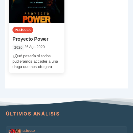
PELÍCULA
Proyecto Power
26 Ago 2020
2020
¿Qué pasaría si todos
pudiéramos acceder a una
droga que nos otorgara
poderes sobrehumanos?
¿Qué poder os gustaría
tener? ¿Podríais […]
ÚLTIMOS ANÁLISIS
PELÍCULA