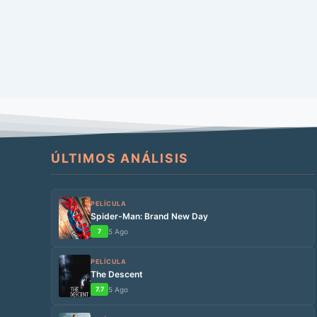
ÚLTIMOS ANÁLISIS
PELÍCULA
Spider-Man: Brand New Day
7
5 Ago
PELÍCULA
The Descent
7.7
5 Ago