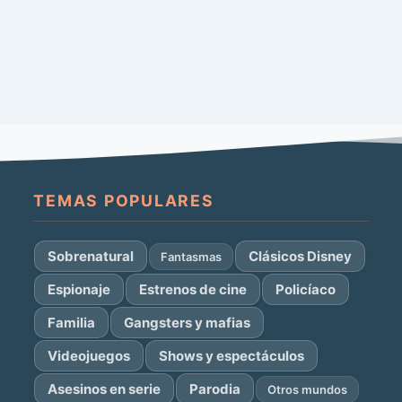
TEMAS POPULARES
Sobrenatural
Clásicos Disney
Fantasmas
Espionaje
Estrenos de cine
Policíaco
Familia
Gangsters y mafias
Videojuegos
Shows y espectáculos
Asesinos en serie
Parodia
Otros mundos