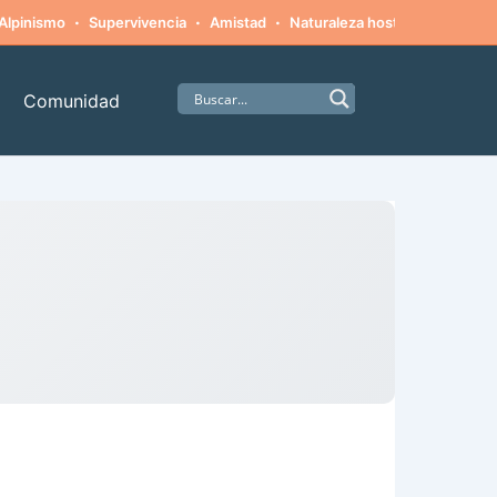
·
·
·
·
Alpinismo
Supervivencia
Amistad
Naturaleza hostil
Monstruo
Comunidad