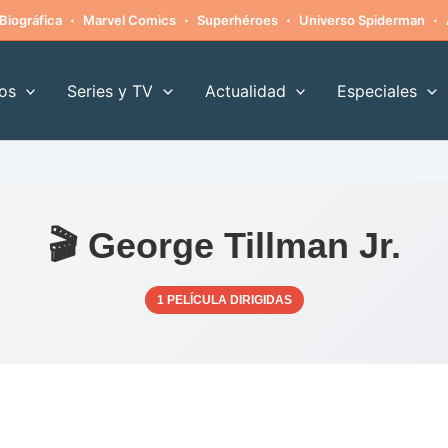
·
·
·
·
Biográfica
Marvel Comics
Superhéroes
Universo Spiderman
os
Series y TV
Actualidad
Especiales
🎬 George Tillman Jr.
1 PELÍCULA DIRIGIDAS