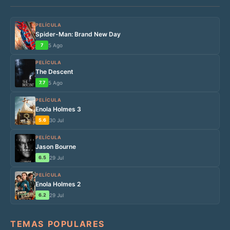
PELÍCULA
Spider-Man: Brand New Day
7
5 Ago
PELÍCULA
The Descent
7.7
5 Ago
PELÍCULA
Enola Holmes 3
5.6
30 Jul
PELÍCULA
Jason Bourne
6.5
29 Jul
PELÍCULA
Enola Holmes 2
6.2
29 Jul
TEMAS POPULARES