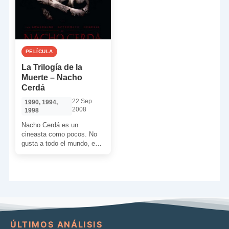
PELÍCULA
La Trilogía de la
Muerte – Nacho
Cerdá
22 Sep
1990, 1994,
2008
1998
Nacho Cerdá es un
cineasta como pocos. No
gusta a todo el mundo, es
cierto, pero lo que es
innegable […]
ÚLTIMOS ANÁLISIS