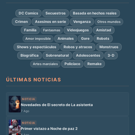
DC Comics
Secuestros
Basada en hechos reales
Crimen
Asesinos en serie
Venganza
Otros mundos
Familia
Videojuegos
Amistad
Fantasmas
Animales
Gore
Robots
Amor imposible
Shows y espectáculos
Robos y atracos
Monstruos
Biográfica
Sobrenatural
Adolescentes
3-D
Policíaco
Remake
Artes marciales
ÚLTIMAS NOTICIAS
NOTICIA
Novedades de El secreto de La asistenta
7 Ago
NOTICIA
Primer vistazo a Noche de paz 2
6 Ago