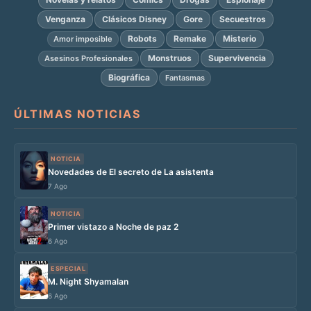
Venganza
Clásicos Disney
Gore
Secuestros
Robots
Remake
Misterio
Amor imposible
Monstruos
Supervivencia
Asesinos Profesionales
Biográfica
Fantasmas
ÚLTIMAS NOTICIAS
NOTICIA
Novedades de El secreto de La asistenta
7 Ago
NOTICIA
Primer vistazo a Noche de paz 2
6 Ago
ESPECIAL
M. Night Shyamalan
6 Ago