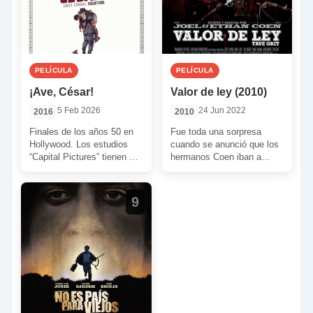
PELÍCULA
PELÍCULA
¡Ave, César!
Valor de ley (2010)
5 Feb 2026
24 Jun 2022
2016
2010
Finales de los años 50 en
Fue toda una sorpresa
Hollywood. Los estudios
cuando se anunció que los
“Capital Pictures” tienen un
hermanos Coen iban a
problema con una de sus
dirigir un western. Esta
producciones más […]
pareja de directores […]
9