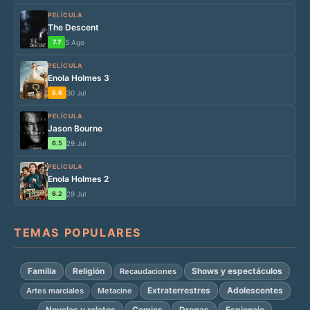
PELÍCULA
The Descent
7.7
5 Ago
PELÍCULA
Enola Holmes 3
5.6
30 Jul
PELÍCULA
Jason Bourne
6.5
29 Jul
PELÍCULA
Enola Holmes 2
6.2
29 Jul
TEMAS POPULARES
Familia
Religión
Shows y espectáculos
Recaudaciones
Extraterrestres
Adolescentes
Artes marciales
Metacine
Novelas y relatos
Comics
Drogas
Espionaje