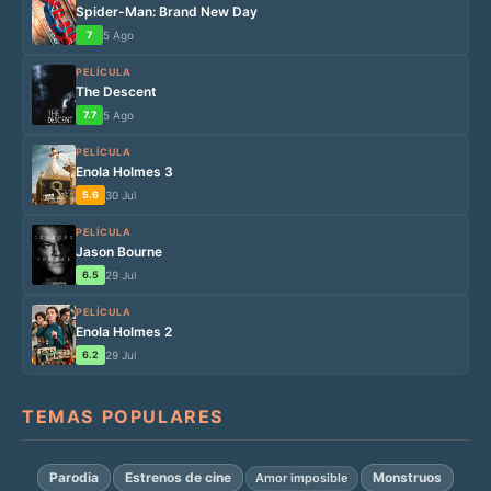
Spider-Man: Brand New Day
7
5 Ago
PELÍCULA
The Descent
7.7
5 Ago
PELÍCULA
Enola Holmes 3
5.6
30 Jul
PELÍCULA
Jason Bourne
6.5
29 Jul
PELÍCULA
Enola Holmes 2
6.2
29 Jul
TEMAS POPULARES
Parodia
Estrenos de cine
Monstruos
Amor imposible