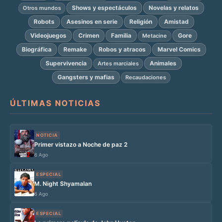
Shows y espectáculos
Novelas y relatos
Otros mundos
Robots
Asesinos en serie
Religión
Amistad
Videojuegos
Crimen
Familia
Gore
Metacine
Biográfica
Remake
Robos y atracos
Marvel Comics
Supervivencia
Animales
Artes marciales
Gangsters y mafias
Recaudaciones
ÚLTIMAS NOTICIAS
NOTICIA
Primer vistazo a Noche de paz 2
6 Ago
ESPECIAL
M. Night Shyamalan
6 Ago
ESPECIAL