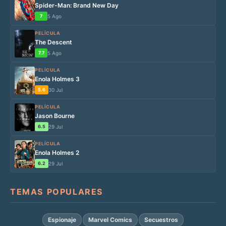
Spider-Man: Brand New Day
7
5 Ago
PELÍCULA
The Descent
7.7
5 Ago
PELÍCULA
Enola Holmes 3
5.6
30 Jul
PELÍCULA
Jason Bourne
6.5
29 Jul
PELÍCULA
Enola Holmes 2
6.2
29 Jul
TEMAS POPULARES
Espionaje
Marvel Comics
Secuestros