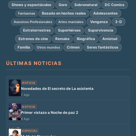
Shows y espectáculos
Gore
Sobrenatural
DC Comics
Basada en hechos reales
Adolescentes
Fantasmas
Venganza
3-D
Asesinos Profesionales
Artes marciales
Extraterrestres
Superhéroes
Supervivencia
Estrenos de cine
Remake
Biográfica
Amistad
Familia
Crimen
Seres fantásticos
Otros mundos
ÚLTIMAS NOTICIAS
NOTICIA
Novedades de El secreto de La asistenta
7 Ago
NOTICIA
Primer vistazo a Noche de paz 2
6 Ago
ESPECIAL