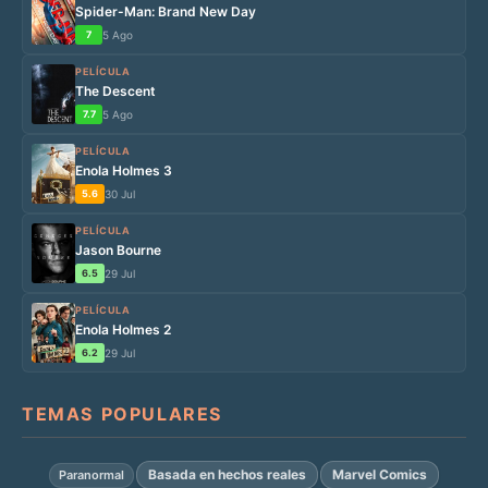
Spider-Man: Brand New Day
7
5 Ago
PELÍCULA
The Descent
7.7
5 Ago
PELÍCULA
Enola Holmes 3
5.6
30 Jul
PELÍCULA
Jason Bourne
6.5
29 Jul
PELÍCULA
Enola Holmes 2
6.2
29 Jul
TEMAS POPULARES
Basada en hechos reales
Marvel Comics
Paranormal