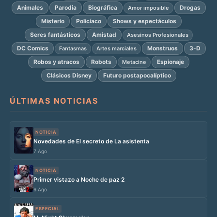
Animales
Parodia
Biográfica
Drogas
Amor imposible
Misterio
Policíaco
Shows y espectáculos
Seres fantásticos
Amistad
Asesinos Profesionales
DC Comics
Monstruos
3-D
Fantasmas
Artes marciales
Robos y atracos
Robots
Espionaje
Metacine
Clásicos Disney
Futuro postapocalíptico
ÚLTIMAS NOTICIAS
NOTICIA
Novedades de El secreto de La asistenta
7 Ago
NOTICIA
Primer vistazo a Noche de paz 2
6 Ago
ESPECIAL