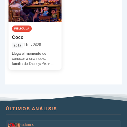
PELÍCULA
Coco
1 Nov 2025
2017
Llega el momento de
conocer a una nueva
familia de Disney/Pixar.
Una familia a la que la
música había dividido […]
ÚLTIMOS ANÁLISIS
PELÍCULA