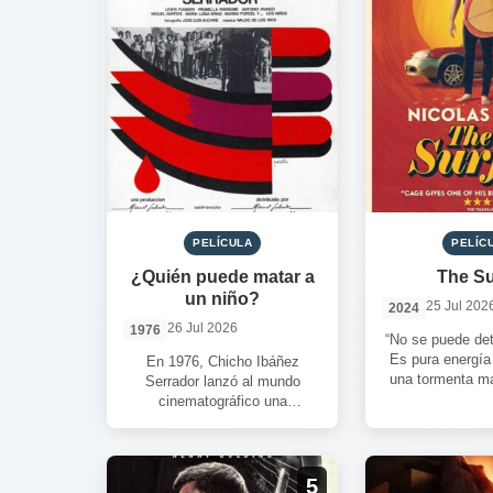
PELÍCULA
PELÍC
¿Quién puede matar a
The Su
un niño?
25 Jul 202
2024
26 Jul 2026
1976
“No se puede det
Es pura energía
En 1976, Chicho Ibáñez
una tormenta ma
Serrador lanzó al mundo
se forma
cinematográfico una
escalofriante pregunta. Una
pregunta que le vino a la
mente […]
5