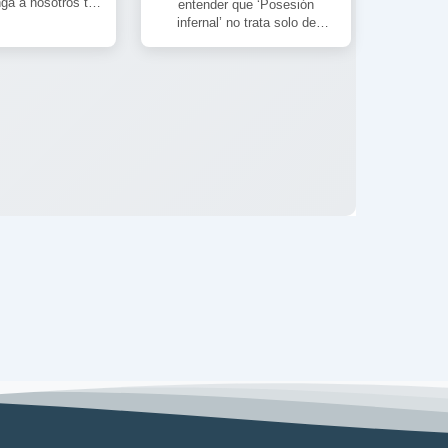
ga a nosotros tu
entender que ‘Posesión
e tu voluntad en
infernal’ no trata solo de
[…]
sangre y motosierras. Hay
muchísimo más por explorar
en […]