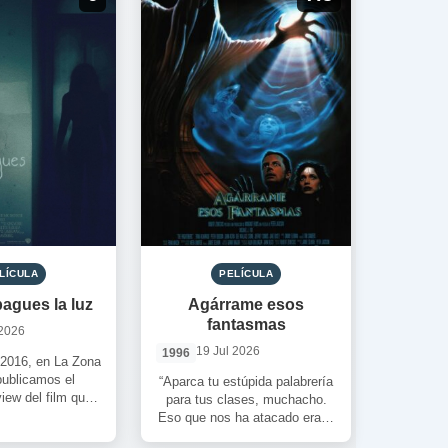
LÍCULA
PELÍCULA
agues la luz
Agárrame esos
fantasmas
 2026
19 Jul 2026
1996
2016, en La Zona
publicamos el
“Aparca tu estúpida palabrería
iew del film que
para tus clases, muchacho.
a. Un film de […]
Eso que nos ha atacado era la
parca. Y ha estado acabando