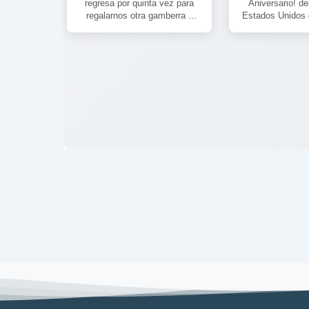
regresa por quinta vez para
Aniversario! de
regalarnos otra gamberra y
Estados Unidos d
divertida propuesta. Ya nada
regreso’. Habla
es como antes, pero […]
las grand