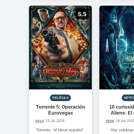
5.5
PELÍCULA
NOTIC
Torrente 5: Operación
10 curiosi
Eurovegas
Aliens: El
19 Jul 2026
18 Jul 202
2014
2026
Torrente, “el héroe español”,
Hoy celebram