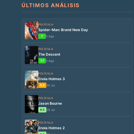
ÚLTIMOS ANÁLISIS
PELÍCULA
Spider-Man: Brand New Day
7
5 Ago
PELÍCULA
The Descent
7.7
5 Ago
PELÍCULA
Enola Holmes 3
5.6
30 Jul
PELÍCULA
Jason Bourne
6.5
29 Jul
PELÍCULA
Enola Holmes 2