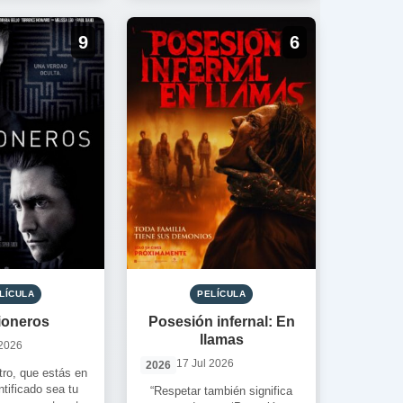
[…]
9
6
LÍCULA
PELÍCULA
ioneros
Posesión infernal: En
llamas
 2026
17 Jul 2026
2026
ro, que estás en
antificado sea tu
“Respetar también significa