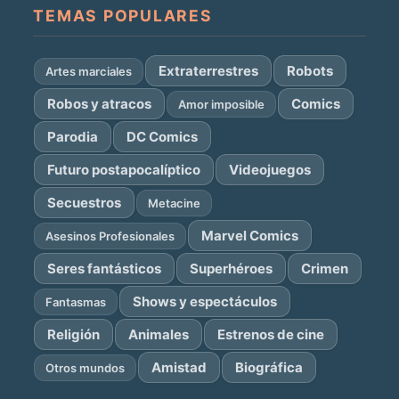
TEMAS POPULARES
Extraterrestres
Robots
Artes marciales
Robos y atracos
Comics
Amor imposible
Parodia
DC Comics
Futuro postapocalíptico
Videojuegos
Secuestros
Metacine
Marvel Comics
Asesinos Profesionales
Seres fantásticos
Superhéroes
Crimen
Shows y espectáculos
Fantasmas
Religión
Animales
Estrenos de cine
Amistad
Biográfica
Otros mundos