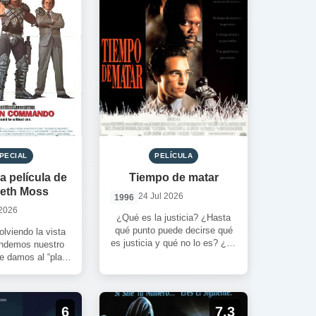
PECIAL
PELÍCULA
a película de
Tiempo de matar
beth Moss
24 Jul 2026
1996
 2026
¿Qué es la justicia? ¿Hasta
qué punto puede decirse qué
lviendo la vista
es justicia y qué no lo es? ¿La
endemos nuestro
aplicaríamos con […]
e damos al “play”
nta de la primera
[…]
6
7.3