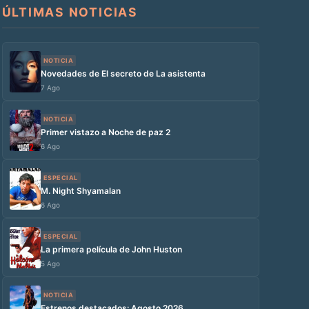
ÚLTIMAS NOTICIAS
NOTICIA
Novedades de El secreto de La asistenta
7 Ago
NOTICIA
Primer vistazo a Noche de paz 2
6 Ago
ESPECIAL
M. Night Shyamalan
6 Ago
ESPECIAL
La primera película de John Huston
5 Ago
NOTICIA
Estrenos destacados: Agosto 2026