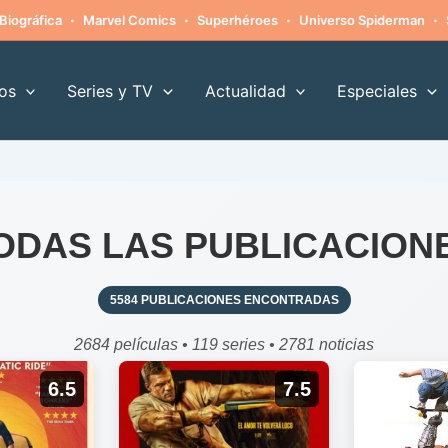
·
·
·
·
Biográfica
Marvel Comics
Superhéroes
Universo Spiderman
os
Series y TV
Actualidad
Especiales
ODAS LAS PUBLICACION
5584 PUBLICACIONES ENCONTRADAS
2684 películas • 119 series • 2781 noticias
6.5
7.5