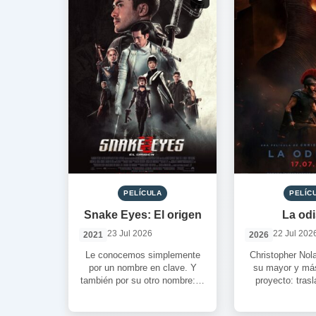
PELÍCULA
PELÍC
Snake Eyes: El origen
La od
23 Jul 2026
22 Jul 202
2021
2026
Le conocemos simplemente
Christopher Nol
por un nombre en clave. Y
su mayor y má
también por su otro nombre: el
proyecto: trasl
ninja silencioso. Nunca nos ha
referencial de H
[…]
propios