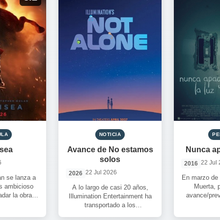
ULA
NOTICIA
PE
isea
Avance de No estamos
Nunca ap
solos
6
22 Jul
2016
22 Jul 2026
2026
an se lanza a
En marzo de 
s ambicioso
Muerta, 
A lo largo de casi 20 años,
adar la obra
avance/prev
Illumination Entertainment ha
omero bajo sus
hoy nos ocup
transportado a los
 […]
espectadores a universos