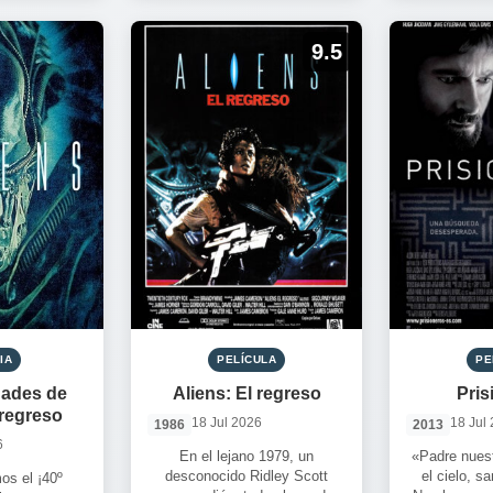
repletos de personajes e […]
9.5
IA
PELÍCULA
PE
dades de
Aliens: El regreso
Pris
 regreso
18 Jul 2026
18 Jul
1986
2013
6
En el lejano 1979, un
«Padre nuest
desconocido Ridley Scott
el cielo, s
os el ¡40º