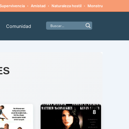
·
·
·
·
Supervivencia
Amistad
Naturaleza hostil
Monstruos
Alpinism
Comunidad
ES
8