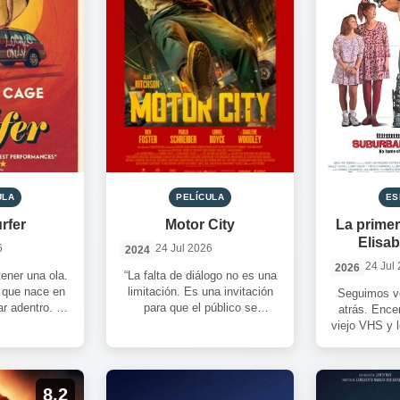
ULA
PELÍCULA
ES
rfer
Motor City
La primer
Elisa
6
24 Jul 2026
2024
24 Jul
2026
ener una ola.
“La falta de diálogo no es una
 que nace en
limitación. Es una invitación
Seguimos vo
r adentro. Y
para que el público se
atrás. Enc
 y […]
involucre de forma más […]
viejo VHS y l
para dar cue
8.2